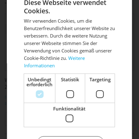
Diese Webseite verwendet
- Material: Synthetischer Kautschuk
Cookies.
Reifengröße:
27.5"
Wir verwenden Cookies, um die
Benutzerfreundlichkeit unserer Website zu
Reifenbreite:
2.30"
DIE SONNE LACHT, DEIN
X
verbessern. Durch die weitere Nutzung
Continental Reifen
unserer Webseite stimmen Sie der
RAD ERWACHT
Deutschland GmbH,
allg.
Verwendung von Cookies gemäß unserer
Continental-Plaza 1,
Produktsicherheit:
Cookie-Richtlinie zu.
Weitere
30175 Hannover,
mail_service@conti.de
Informationen
Mach dein Bike frühlingsfit - gönn
ihm den Service, den es verdient!
Unbedingt
Statistik
Targeting
WEITERFÜHRENDE LINKS ZU "CROSS KING 2 FALTBAR
erforderlich
27,5" X 2.30"
Dein Bike braucht Service, Wartung
Fragen zum Artikel?
oder ein Update?
Weitere Artikel von Continental
Buche dir jetzt deinen Termin.
Funktionalität
Ähnliche Artikel