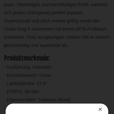
paart. Vielseitiges und leichtläufiges Profil, welches
sich jedem Untergrund perfekt anpasst.
Superschnell und doch extrem griffig wurde der
Cross King II zusammen mit einem MTB-Profiteam
entwickelt. Trotz ausgeprägter Stollen rollt er extrem
geschmeidig und superleise ab.
Produktmerkmale:
- Ausführung: Faltreifen
- Einsatzbereich: Cross
- Laufradgröße: 27,5"
- ETRTO: 58-584
- Eigenschaften: Tubeless Ready
×
- TPI / EPI: 3x 180