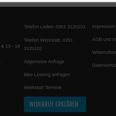
Impressum
Telefon Laden:
0351 3120101
AGB und In
Telefon Werkstatt:
0351
 & 13 - 18
3120102
Widerrufsr
Allgemeine Anfrage
r
Datenschut
Bike Leasing anfragen
Werkstatt Termine
WIDERRUF ERKLÄREN