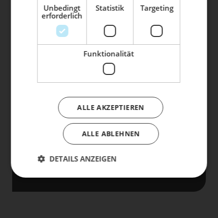
ihm den Service, den es verdient!
Unbedingt
Statistik
Targeting
erforderlich
Dein Bike braucht Service, Wartung
oder ein Update?
Buche dir jetzt deinen Termin.
Funktionalität
Die mit einem * markierten Felder sind Pflichtfelder.
TERMIN ANFRAGEN
ALLE AKZEPTIEREN
Termine sind erst nach schriftlicher Bestätigung
ALLE ABLEHNEN
verbindlich . Mit dem Absenden Ihrer Anfrage,
akzeptieren Sie automatisch unsere
AGB
und
DETAILS ANZEIGEN
Datenschutzbestimmungen
.
life is too short - to ride shit