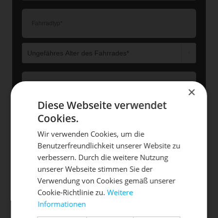
×
Diese Webseite verwendet
Cookies.
Wir verwenden Cookies, um die
Benutzerfreundlichkeit unserer Website zu
DIE SONNE LACHT, DEIN
X
verbessern. Durch die weitere Nutzung
unserer Webseite stimmen Sie der
RAD ERWACHT
Verwendung von Cookies gemäß unserer
Cookie-Richtlinie zu.
Weitere
Informationen
Mach dein Bike frühlingsfit - gönn