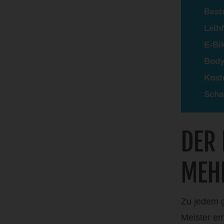
Best
Leih
E-Bi
Body
Kost
Scha
DER 
MEH
Zu jedem g
Meister em