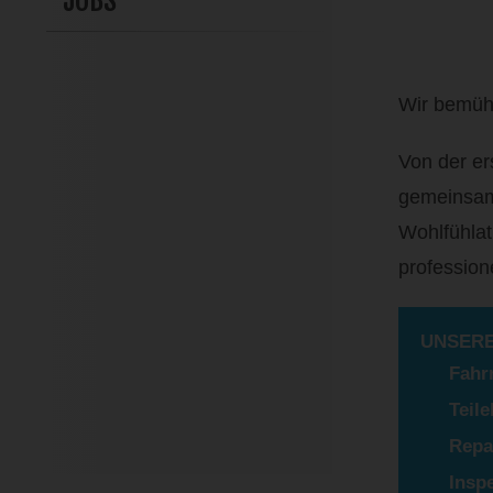
JOBS
Wir bemüh
Von der er
gemeinsam
Wohlfühlat
profession
UNSERE
Fahr
Teil
Repa
Insp