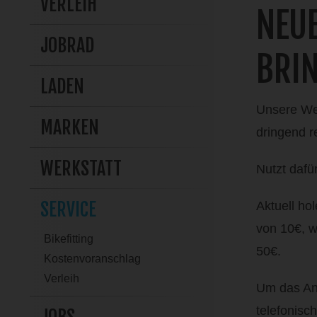
VERLEIH
NEU
JOBRAD
BRIN
LADEN
Unsere Wer
MARKEN
dringend r
WERKSTATT
Nutzt dafü
SERVICE
Aktuell ho
von 10€, w
Bikefitting
50€.
Kostenvoranschlag
Verleih
Um das Ang
telefonisc