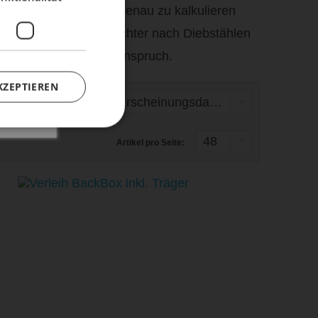
ng und –finanzierung genau zu kalkulieren
e auch als Fahrradgutachter nach Diebstählen
rvice in Dresden in Anspruch.
KZEPTIEREN
Sortierung:
Artikel pro Seite: