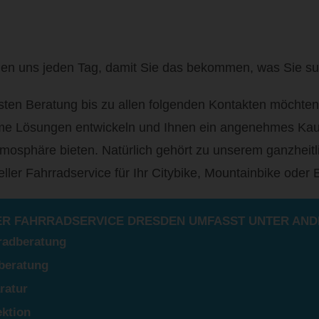
en uns jeden Tag, damit Sie das bekommen, was Sie s
sten Beratung bis zu allen folgenden Kontakten möcht
e Lösungen entwickeln und Ihnen ein angenehmes Kauf
mosphäre bieten. Natürlich gehört zu unserem ganzheit
eller Fahrradservice für Ihr Citybike, Mountainbike oder 
R FAHRRADSERVICE DRESDEN UMFASST UNTER AND
radberatung
eberatung
ratur
ektion