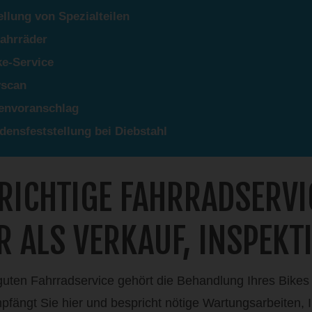
ellung von Spezialteilen
fahrräder
ke-Service
scan
envoranschlag
densfeststellung bei Diebstahl
RICHTIGE FAHRRADSERVI
R ALS VERKAUF, INSPEK
uten Fahrradservice gehört die Behandlung Ihres Bikes
pfängt Sie hier und bespricht nötige Wartungsarbeiten