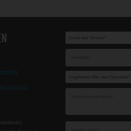
EN
3120101
51 3120102
paraturen,