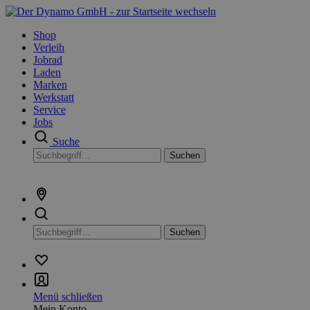
Shop
Verleih
Jobrad
Laden
Marken
Werkstatt
Service
Jobs
Suche
Suchen
Suchen
Menü schließen
Mein Konto