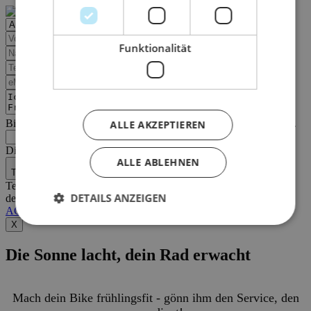
Funktionalität
Bitte geben Sie die Zeichenfolge in das nachfolgende Textfeld ein.
ALLE AKZEPTIEREN
Die mit einem * markierten Felder sind Pflichtfelder.
ALLE ABLEHNEN
Termin anfragen
Termine sind erst nach schriftlicher Bestätigung verbindlich . Mit
DETAILS ANZEIGEN
dem Absenden Ihrer Anfrage, akzeptieren Sie automatisch unsere
AGB
und
Datenschutzbestimmungen
.
X
Die Sonne lacht, dein Rad erwacht
Mach dein Bike frühlingsfit - gönn ihm den Service, den