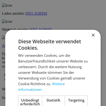
Laden anrufen:
0351 3120101
Werkstatt anrufen:
0351 3120102
×
Diese Webseite verwendet
Allgemeine Anfrage
Cookies.
Egal, ob einfache Fahrrad Reparaturen, Fahrrad Inspektionen oder
Wir verwenden Cookies, um die
komplette Fahrrad Umbauten. Einfach Werkstatt Termin online
Benutzerfreundlichkeit unserer Website zu
vereinbaren und in unserem Fahrradgeschäft in Dresden Striesen
verbessern. Durch die weitere Nutzung
vorbeikommen.
unserer Webseite stimmen Sie der
Montag bis Freitag
Verwendung von Cookies gemäß unserer
Verkauf: 10 - 12 Uhr & 13 - 18 Uhr
Cookie-Richtlinie zu.
Weitere
Informationen
Werkstatt: 08 - 18 Uhr
Samstag 10 - 13 Uhr
Unbedingt
Statistik
Targeting
erforderlich