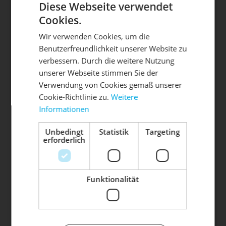
Diese Webseite verwendet
Cookies.
Wir verwenden Cookies, um die
Benutzerfreundlichkeit unserer Website zu
DIE SONNE LACHT, DEIN
X
verbessern. Durch die weitere Nutzung
unserer Webseite stimmen Sie der
RAD ERWACHT
Verwendung von Cookies gemäß unserer
Cookie-Richtlinie zu.
Weitere
Die mit einem * markierten Felder sind Pflichtfelder.
Informationen
Mach dein Bike frühlingsfit - gönn
TERMIN ANFRAGEN
ihm den Service, den es verdient!
Unbedingt
Statistik
Targeting
erforderlich
Dein Bike braucht Service, Wartung
Termine sind erst nach schriftlicher Bestätigung
oder ein Update?
verbindlich . Mit dem Absenden Ihrer Anfrage,
Buche dir jetzt deinen Termin.
akzeptieren Sie automatisch unsere
AGB
und
Funktionalität
Datenschutzbestimmungen
.