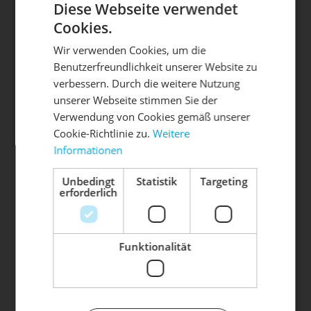
Diese Webseite verwendet
Cookies.
Wir verwenden Cookies, um die
Benutzerfreundlichkeit unserer Website zu
DIE SONNE LACHT, DEIN
X
verbessern. Durch die weitere Nutzung
unserer Webseite stimmen Sie der
RAD ERWACHT
Verwendung von Cookies gemäß unserer
Cookie-Richtlinie zu.
Weitere
Die mit einem * markierten Felder sind Pflichtfelder.
Informationen
Mach dein Bike frühlingsfit - gönn
TERMIN ANFRAGEN
ihm den Service, den es verdient!
Unbedingt
Statistik
Targeting
erforderlich
Dein Bike braucht Service, Wartung
Termine sind erst nach schriftlicher Bestätigung
oder ein Update?
verbindlich . Mit dem Absenden Ihrer Anfrage,
Buche dir jetzt deinen Termin.
akzeptieren Sie automatisch unsere
AGB
und
Funktionalität
Datenschutzbestimmungen
.