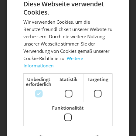
Diese Webseite verwendet
Cookies.
Wir verwenden Cookies, um die
Benutzerfreundlichkeit unserer Website zu
DIE SONNE LACHT, DEIN
X
verbessern. Durch die weitere Nutzung
unserer Webseite stimmen Sie der
RAD ERWACHT
Verwendung von Cookies gemäß unserer
Cookie-Richtlinie zu.
Weitere
Die mit einem * markierten Felder sind Pflichtfelder.
Informationen
Mach dein Bike frühlingsfit - gönn
TERMIN ANFRAGEN
ihm den Service, den es verdient!
Unbedingt
Statistik
Targeting
erforderlich
Dein Bike braucht Service, Wartung
Termine sind erst nach schriftlicher Bestätigung
oder ein Update?
verbindlich . Mit dem Absenden Ihrer Anfrage,
Buche dir jetzt deinen Termin.
akzeptieren Sie automatisch unsere
AGB
und
Funktionalität
Datenschutzbestimmungen
.