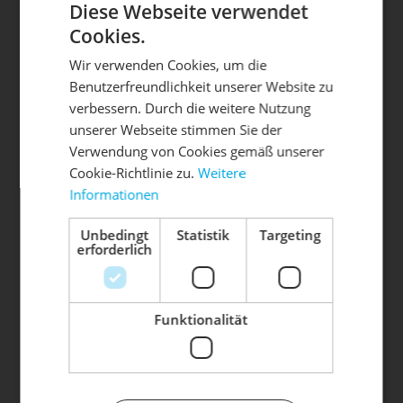
Diese Webseite verwendet
Cookies.
Wir verwenden Cookies, um die
Benutzerfreundlichkeit unserer Website zu
DIE SONNE LACHT, DEIN
X
verbessern. Durch die weitere Nutzung
unserer Webseite stimmen Sie der
RAD ERWACHT
Verwendung von Cookies gemäß unserer
Cookie-Richtlinie zu.
Weitere
Die mit einem * markierten Felder sind Pflichtfelder.
Informationen
Mach dein Bike frühlingsfit - gönn
TERMIN ANFRAGEN
ihm den Service, den es verdient!
Unbedingt
Statistik
Targeting
erforderlich
Dein Bike braucht Service, Wartung
Termine sind erst nach schriftlicher Bestätigung
oder ein Update?
verbindlich . Mit dem Absenden Ihrer Anfrage,
Buche dir jetzt deinen Termin.
akzeptieren Sie automatisch unsere
AGB
und
Funktionalität
Datenschutzbestimmungen
.