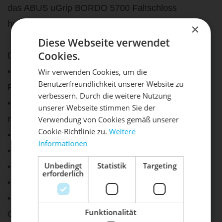
das ABUS uGrip BORDO 5700 Faltschloss
hervorragend für den täglichen Einsatz.
×
Diese Webseite verwendet
Cookies.
Details:
• kompaktes und leicht zu transportierendes
Wir verwenden Cookies, um die
Benutzerfreundlichkeit unserer Website zu
Faltschloss
DIE SONNE LACHT, DEIN
X
verbessern. Durch die weitere Nutzung
• ABUS-Sicherheitslevel 7 von 15 (niedriges bis
unserer Webseite stimmen Sie der
RAD ERWACHT
mittleres Diebstahlrisiko)
Verwendung von Cookies gemäß unserer
Cookie-Richtlinie zu.
Weitere
• 5 mm dicke Stäbe aus gehärtetem Stahl
Informationen
Mach dein Bike frühlingsfit - gönn
• Automatikzylinder für komfortables Abschließen
ihm den Service, den es verdient!
Unbedingt
Statistik
Targeting
• resistent gegen Kältespray
erforderlich
Dein Bike braucht Service, Wartung
• Kunststoffummantelung schützt vor Kratzern
oder ein Update?
• kompakte Abmessungen durch platzsparende
Buche dir jetzt deinen Termin.
Funktionalität
Gelenkkonstruktion