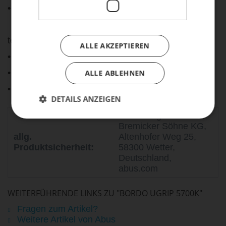
• flexibler Rahmenhalter inklusive
technische Daten:
ALLE AKZEPTIEREN
• Material: Stahl, Kunststoff
• Schließ-Typ: Zahlenkombination
ALLE ABLEHNEN
• Länge: ca. 80 cm
DETAILS ANZEIGEN
ABUS August
Bremicker Söhne KG,
allg.
Altenhofer Weg 25,
Produktsicherheit:
58300 Wetter,
Deutschland,
abus.com
WEITERFÜHRENDE LINKS ZU "BORDO UGRIP 5700K"
Fragen zum Artikel?
Weitere Artikel von Abus