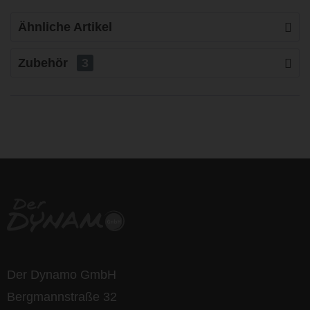
Ähnliche Artikel
Zubehör
3
life is too short - to ride shit
bikes
Der Dynamo GmbH
Bergmannstraße 32