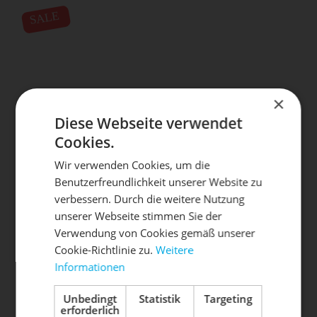
SALE
×
Diese Webseite verwendet
Cookies.
ION
Wir verwenden Cookies, um die
129,00 € *
PROTECTION SHORT PLUS
ab 89,00 € *
Benutzerfreundlichkeit unserer Website zu
DIE SONNE LACHT, DEIN
X
verbessern. Durch die weitere Nutzung
unserer Webseite stimmen Sie der
RAD ERWACHT
Verwendung von Cookies gemäß unserer
SALE
Cookie-Richtlinie zu.
Weitere
Informationen
Mach dein Bike frühlingsfit - gönn
ihm den Service, den es verdient!
Unbedingt
Statistik
Targeting
erforderlich