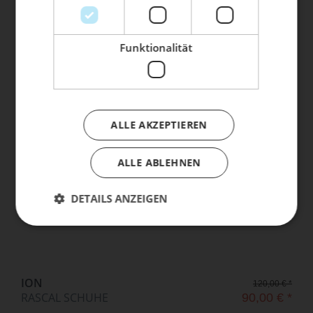
Dein Bike braucht Service, Wartung
oder ein Update?
Buche dir jetzt deinen Termin.
Funktionalität
ION
129,95 € *
RAID AMP II SCHUHE
85,00 € *
ALLE AKZEPTIEREN
SALE
ALLE ABLEHNEN
DETAILS ANZEIGEN
ION
120,00 € *
RASCAL SCHUHE
90,00 € *