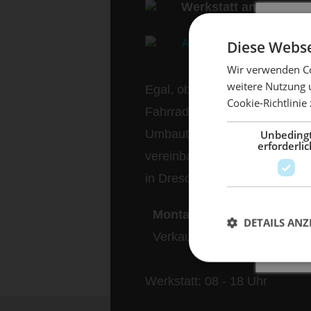
Werkstatt anrufen:
03
Allgemeine Anfrage
Diese Webse
Wir verwenden Co
weitere Nutzung 
Egal, ob einfache Fahrrad Re
Cookie-Richtlinie
Mach 
Fahrrad Inspektionen oder ko
Umbauten. Einfach Werkstatt 
Unbeding
erforderlic
vereinbaren und in unserem 
in Dresden Striesen vorbeik
Montag bis Freitag
DETAILS ANZ
Verkauf: 10 - 12 Uhr & 13 - 
Werkstatt: 08 - 18 Uhr