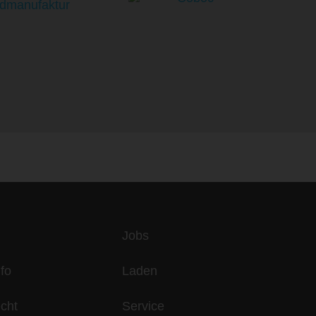
es
Jobs
fo
Laden
echt
Service