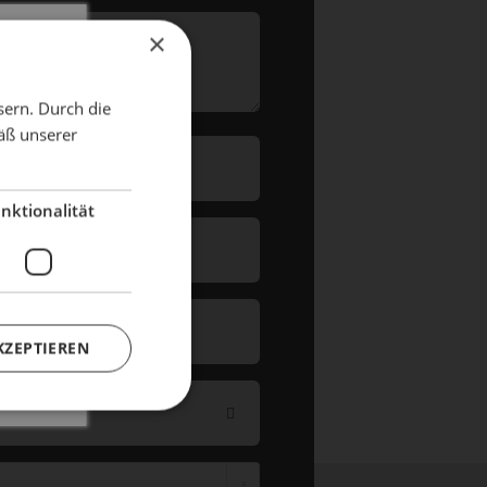
×
X
sern. Durch die
äß unserer
dient!
nktionalität
KZEPTIEREN