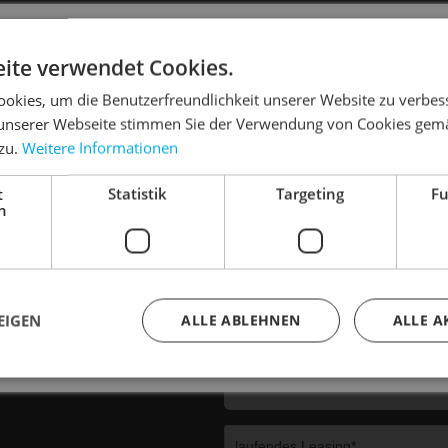
51 3120102
DIE SONNE LACHT, DEIN RAD ERWACHT
ite verwendet Cookies.
okies, um die Benutzerfreundlichkeit unserer Website zu verbes
unserer Webseite stimmen Sie der Verwendung von Cookies gem
paraturen,
 zu.
Weitere Informationen
dein Bike frühlingsfit - gönn ihm den Service, den es ver
mplette Fahrrad
Termin online
t
Statistik
Targeting
Fu
Dein Bike braucht Service, Wartung oder ein Update?
h
Buche dir jetzt deinen Termin.
Fahrradgeschäft
ommen.
EIGEN
ALLE ABLEHNEN
ALLE A
18 Uhr