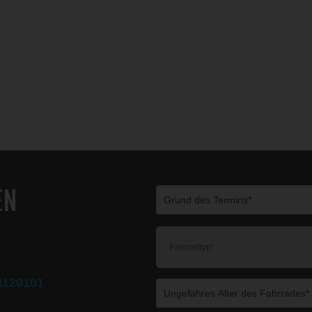
EN
3120101