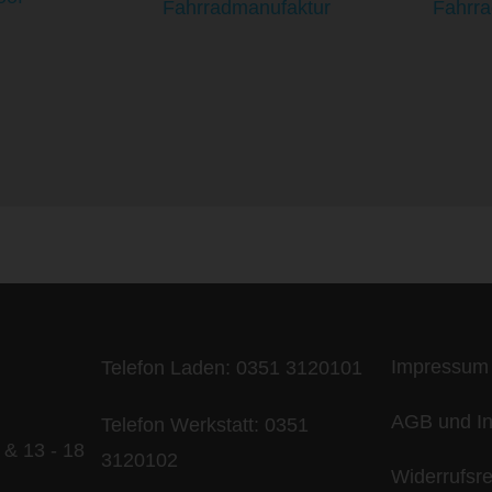
ife is too short - to ride shit bik
Impressum
Telefon Laden:
0351 3120101
AGB und In
Telefon Werkstatt:
0351
 & 13 - 18
3120102
Widerrufsr