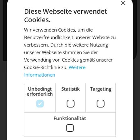
TERMIN ANFRAGEN
×
Diese Webseite verwendet
Cookies.
Termine sind erst nach schriftlicher Bestätigung verbindlich .
Wir verwenden Cookies, um die
Mit dem Absenden Ihrer Anfrage, akzeptieren Sie
Benutzerfreundlichkeit unserer Website zu
DIE SONNE LACHT, DEIN
automatisch unsere
AGB
und
Datenschutzbestimmungen
.
X
verbessern. Durch die weitere Nutzung
unserer Webseite stimmen Sie der
RAD ERWACHT
Verwendung von Cookies gemäß unserer
Cookie-Richtlinie zu.
Weitere
Informationen
Mach dein Bike frühlingsfit - gönn
ihm den Service, den es verdient!
Unbedingt
Statistik
Targeting
erforderlich
UNSERE FAHRRAD - MARKEN
Dein Bike braucht Service, Wartung
oder ein Update?
Buche dir jetzt deinen Termin.
Funktionalität