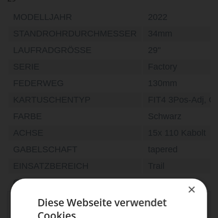
MODELLJAHR
2022
STANDROHRDURCHMESSER
34mm
LAUFRADGRÖSSE
29"
SERIE
Factory
FEDERWEG
130mm
KARTUSCHENTYP
FIT4 3Pos-Adj, Gr
FARBE
Schwarz
ACHSE
15x 110 Kabolt
GABELSCHAFT
tapered
EINSATZBEREICH
Trail
OFFSET
44
×
FOX Factory GmbH,
Diese Webseite verwendet
allg.
Gewerbepark 6, 66989
Cookies.