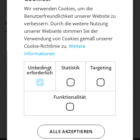
Produktsicherheit:
Höhfröschen,
info@foxracingshox.de
Wir verwenden Cookies, um die
Benutzerfreundlichkeit unserer Website zu
DIE SONNE LACHT, DEIN
WEITERFÜHRENDE LINKS ZU "FOX 34 FACTORY 130MM
X
verbessern. Durch die weitere Nutzung
29""
unserer Webseite stimmen Sie der
RAD ERWACHT
Verwendung von Cookies gemäß unserer
Fragen zum Artikel?
Cookie-Richtlinie zu.
Weitere
Weitere Artikel von Fox
Informationen
Mach dein Bike frühlingsfit - gönn
Ähnliche Artikel
ihm den Service, den es verdient!
Unbedingt
Statistik
Targeting
erforderlich
Dein Bike braucht Service, Wartung
Zubehör
2
oder ein Update?
Buche dir jetzt deinen Termin.
Kunden haben sich ebenfalls angesehen
Funktionalität
life is too short - to ride shit
bikes
ALLE AKZEPTIEREN