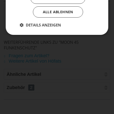
höfats GmbH, Albert-
ALLE ABLEHNEN
Einstein-Straße 6, D-
allg.
87437 Kempten, Fon:
Produktsicherheit:
+49 83198909460,
DETAILS ANZEIGEN
Mail: info@hofats.com
WEITERFÜHRENDE LINKS ZU "MOON 45
FUNKENSCHUTZ"
Fragen zum Artikel?
Weitere Artikel von Höfats
Ähnliche Artikel
Zubehör
2
life is too short - to ride shit
bikes