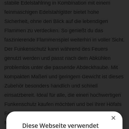
stabile Edelstahlring in Kombination mit einem
feinmaschigen Edelstahlgitter bietet hohe
Sicherheit, ohne den Blick auf die lebendigen
Flammen zu verdecken. So genießt du das
faszinierende Flammenspiel weiterhin in voller Sicht.
Der Funkenschutz kann während des Feuers
genutzt werden und passt nach dem Abkühlen
problemlos unter die passende Abdeckhaube. Mit
kompakten Maßen und geringem Gewicht ist dieses
Zubehör besonders handlich und schnell
einsatzbereit. Ideal für alle, die einen hochwertigen
Funkenschutz kaufen möchten und bei ihrer Höfats
Feuerstelle auf Sicherheit, Komfort und langlebige
×
Materialien setzen.
Diese Webseite verwendet