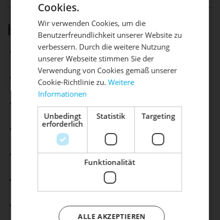
Cookies.
Wir verwenden Cookies, um die
HIGHLIGHTS
Benutzerfreundlichkeit unserer Website zu
DIE SONNE LACHT, DEIN
X
verbessern. Durch die weitere Nutzung
Reduziert Funkenflug während des Feuers
unserer Webseite stimmen Sie der
RAD ERWACHT
Verwendung von Cookies gemäß unserer
Passgenau für die Höfats MOON 45
Cookie-Richtlinie zu.
Weitere
Informationen
Mach dein Bike frühlingsfit - gönn
Edelstahlring mit robustem Edelstahlgitter
ihm den Service, den es verdient!
Unbedingt
Statistik
Targeting
erforderlich
Klare Sicht auf die Flammen bleibt erhalten
Dein Bike braucht Service, Wartung
oder ein Update?
Einfaches Auflegen und Abnehmen
Buche dir jetzt deinen Termin.
Funktionalität
Kompatibel mit der Abdeckhaube (Zubehör)
Leicht und kompakt: Ø 33,7 x H 7,0 cm, 0,38 kg
ALLE AKZEPTIEREN