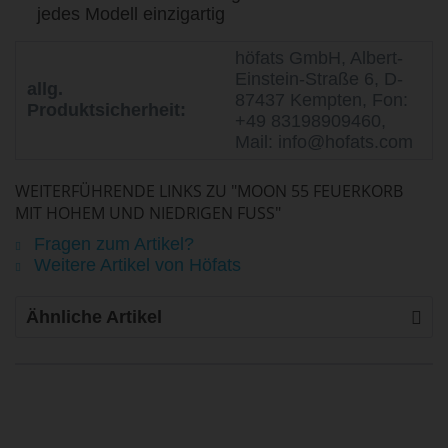
jedes Modell einzigartig
höfats GmbH, Albert-
Einstein-Straße 6, D-
allg.
87437 Kempten, Fon:
Produktsicherheit:
+49 83198909460,
Mail: info@hofats.com
WEITERFÜHRENDE LINKS ZU "MOON 55 FEUERKORB
MIT HOHEM UND NIEDRIGEN FUSS"
Fragen zum Artikel?
Weitere Artikel von Höfats
Ähnliche Artikel
life is too short - to ride shit
bikes