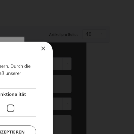
Artikel pro Seite:
×
X
sern. Durch die
äß unserer
dient!
nktionalität
KZEPTIEREN