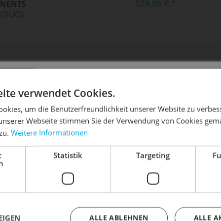
NENTS
129,95 € *
 (DUO)
DIE SONNE LACHT, DEIN RAD ERWACHT
ite verwendet Cookies.
EN
okies, um die Benutzerfreundlichkeit unserer Website zu verbes
unserer Webseite stimmen Sie der Verwendung von Cookies gem
 zu.
Weitere Informationen
dein Bike frühlingsfit - gönn ihm den Service, den es ver
t
Statistik
Targeting
Fu
Dein Bike braucht Service, Wartung oder ein Update?
h
3120101
Buche dir jetzt deinen Termin.
51 3120102
EIGEN
ALLE ABLEHNEN
ALLE A