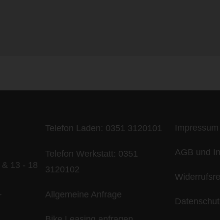
ife is too short - to ride shit bik
Impressum
Telefon Laden:
0351 3120101
AGB und In
Telefon Werkstatt:
0351
 & 13 - 18
3120102
Widerrufsr
Allgemeine Anfrage
r
Datenschut
Bike Leasing anfragen