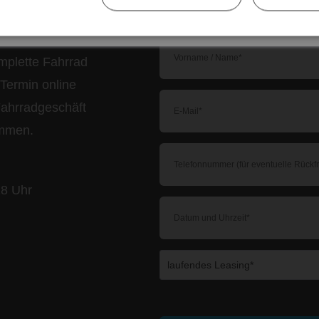
paraturen,
mplette Fahrrad
Termin online
Fahrradgeschäft
ommen.
18 Uhr
Die mit einem * markierten Felder sind Pfl