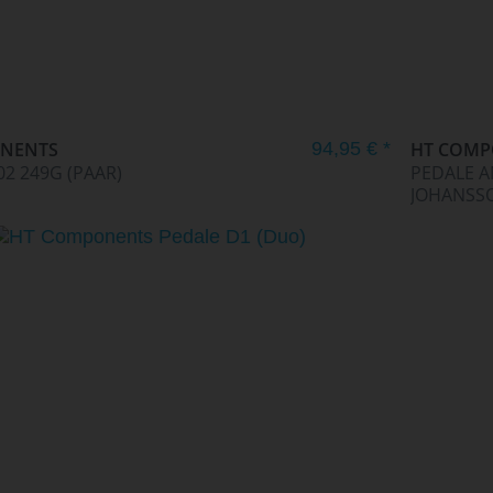
NENTS
94,95 € *
HT COM
02 249G (PAAR)
PEDALE A
JOHANSS