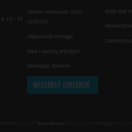
AGB und In
Telefon Werkstatt:
0351
 & 13 - 18
3120102
Widerrufsr
Allgemeine Anfrage
r
Datenschut
Bike Leasing anfragen
Werkstatt Termine
WIDERRUF ERKLÄREN
 Mehrwertsteuer zzgl.
Versandkosten
und ggf. Nachnahmegebühren, wenn