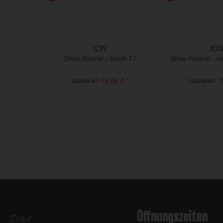
ION
IO
Shoe Rascal - black 17
Shoe Rascal - s
79,00 € *
7
139,95 € *
139,95 € *
l
Öffnungszeiten