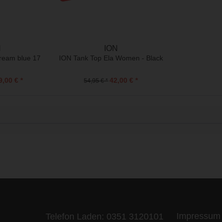
N
ION
tream blue 17
ION Tank Top Ela Women - Black
9,00 € *
42,00 € *
54,95 € *
ife is too short - to ride shit bik
Impressum
Telefon Laden:
0351 3120101