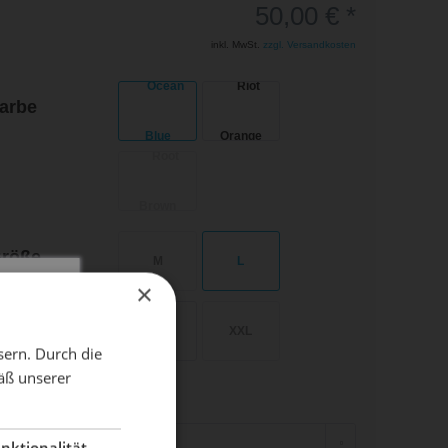
50,00 € *
inkl. MwSt.
zzgl. Versandkosten
arbe
röße
M
L
×
X
XL
XXL
sern. Durch die
äß unserer
AUSWAHL ZURÜCKSETZEN
dient!
nktionalität