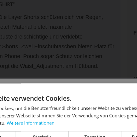
SHIRT"
ie Layer Shorts schützen dich vor Regen,
etch Material bietet maximale
F
buste dreischichtige und verklebte
r Shorts. Zwei Einschubtaschen bieten Platz für
en Phone_Pouch sogar Schutz vor leichten
 sorgt die Waist_Adjustment am Hüftbund.
G
than
DIE SONNE LACHT, DEIN RAD ERWACHT
ite verwendet Cookies.
okies, um die Benutzerfreundlichkeit unserer Website zu verbes
unserer Webseite stimmen Sie der Verwendung von Cookies gem
 zu.
Weitere Informationen
dein Bike frühlingsfit - gönn ihm den Service, den es ver
t
Statistik
Targeting
Fu