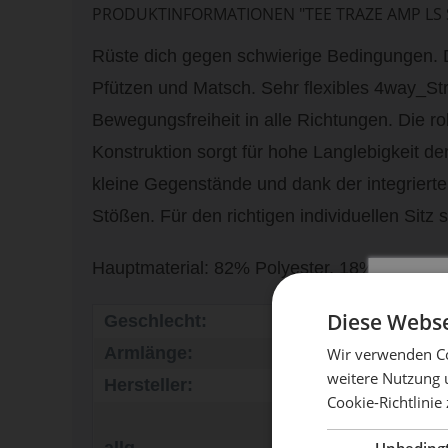
PRODUKTINFORMATIONEN "TEE TRAZE AMP LS 
Rüste dich gegen schwierige Bedingungen. D
Pfützen und Matsch. Sehr flexibles 4way_Str
Bewegungsfreiheit in alle Richtungen. Die ro
Konstruktion sorgt für hohe Langlebigkeit de
kleine Gegenstände und dank der integriert
Stößen. Für den richtigen individuellen Sitz
Hauptmaterial: 82% Polyester, 18% Polyure
Diese Webse
Geschlecht:
Herren
Armlänge:
Lang
Wir verwenden Co
weitere Nutzung 
Hersteller:
Ion
Cookie-Richtlinie
Mach 
Boards & More
GmbH, Rabach 1,
Unbeding