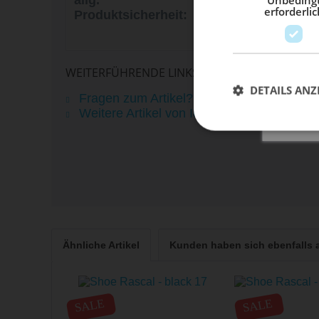
allg.
A-4591 Molln
erforderlic
Produktsicherheit:
Österreich,
info@sq-lab.com
WEITERFÜHRENDE LINKS ZU "TEE TRAZE AMP LS
DETAILS ANZ
Fragen zum Artikel?
Weitere Artikel von Ion
Ähnliche Artikel
Kunden haben sich ebenfalls
SALE
SALE