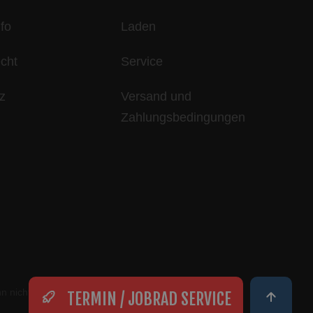
fo
Laden
echt
Service
z
Versand und
Zahlungsbedingungen
 nicht anders beschrieben
TERMIN / JOBRAD SERVICE