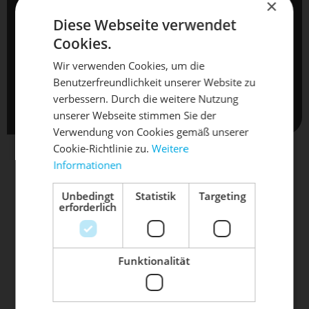
TERMIN ANFRAGEN
×
Diese Webseite verwendet
Cookies.
Termine sind erst nach schriftlicher Bestätigung verbindlich .
Wir verwenden Cookies, um die
Mit dem Absenden Ihrer Anfrage, akzeptieren Sie
Benutzerfreundlichkeit unserer Website zu
DIE SONNE LACHT, DEIN
automatisch unsere
AGB
und
Datenschutzbestimmungen
.
X
verbessern. Durch die weitere Nutzung
unserer Webseite stimmen Sie der
RAD ERWACHT
Verwendung von Cookies gemäß unserer
Cookie-Richtlinie zu.
Weitere
Informationen
Mach dein Bike frühlingsfit - gönn
ihm den Service, den es verdient!
Unbedingt
Statistik
Targeting
erforderlich
UNSERE FAHRRAD - MARKEN
Dein Bike braucht Service, Wartung
oder ein Update?
Buche dir jetzt deinen Termin.
Funktionalität