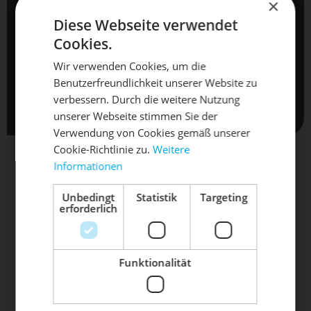
TERMIN ANFRAGEN
×
Diese Webseite verwendet
Cookies.
Termine sind erst nach schriftlicher Bestätigung verbindlich .
Wir verwenden Cookies, um die
Mit dem Absenden Ihrer Anfrage, akzeptieren Sie
Benutzerfreundlichkeit unserer Website zu
DIE SONNE LACHT, DEIN
automatisch unsere
AGB
und
Datenschutzbestimmungen
.
X
verbessern. Durch die weitere Nutzung
unserer Webseite stimmen Sie der
RAD ERWACHT
Verwendung von Cookies gemäß unserer
Cookie-Richtlinie zu.
Weitere
Informationen
Mach dein Bike frühlingsfit - gönn
ihm den Service, den es verdient!
Unbedingt
Statistik
Targeting
erforderlich
UNSERE FAHRRAD - MARKEN
Dein Bike braucht Service, Wartung
oder ein Update?
Buche dir jetzt deinen Termin.
Funktionalität