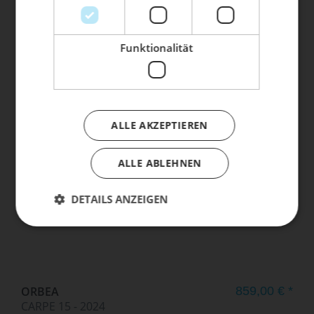
Dein Bike braucht Service, Wartung
oder ein Update?
Buche dir jetzt deinen Termin.
Funktionalität
ORBEA
759,00 € *
CARPE 20 - 2024
ALLE AKZEPTIEREN
ALLE ABLEHNEN
DETAILS ANZEIGEN
ORBEA
859,00 € *
CARPE 15 - 2024