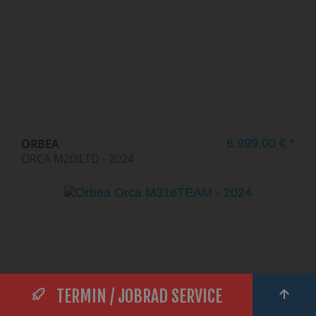
ORBEA
6.999,00 € *
ORCA M20ILTD - 2024
TERMIN / JOBRAD SERVICE