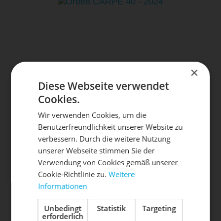
×
Diese Webseite verwendet
Cookies.
Wir verwenden Cookies, um die
ORBEA
659,00 € *
Benutzerfreundlichkeit unserer Website zu
CARPE 40 - 2024
DIE SONNE LACHT, DEIN
X
verbessern. Durch die weitere Nutzung
unserer Webseite stimmen Sie der
RAD ERWACHT
Verwendung von Cookies gemäß unserer
Cookie-Richtlinie zu.
Weitere
Informationen
Mach dein Bike frühlingsfit - gönn
ihm den Service, den es verdient!
Unbedingt
Statistik
Targeting
erforderlich