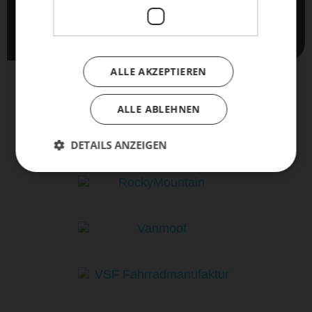
automatisch unsere
AGB
und
Datenschutzbestimmungen
.
ALLE AKZEPTIEREN
ALLE ABLEHNEN
UNSERE FAHRRAD - MARKEN
DETAILS ANZEIGEN