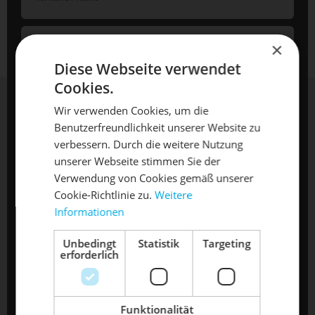
×
Diese Webseite verwendet
Cookies.
Wir verwenden Cookies, um die
Benutzerfreundlichkeit unserer Website zu
DIE SONNE LACHT, DEIN
X
verbessern. Durch die weitere Nutzung
unserer Webseite stimmen Sie der
RAD ERWACHT
Verwendung von Cookies gemäß unserer
Cookie-Richtlinie zu.
Weitere
Informationen
Mach dein Bike frühlingsfit - gönn
Die mit einem * markierten Felder sind Pflichtfelder.
ihm den Service, den es verdient!
TERMIN ANFRAGEN
Unbedingt
Statistik
Targeting
erforderlich
Dein Bike braucht Service, Wartung
oder ein Update?
Buche dir jetzt deinen Termin.
Termine sind erst nach schriftlicher Bestätigung verbindlich .
Funktionalität
Mit dem Absenden Ihrer Anfrage, akzeptieren Sie