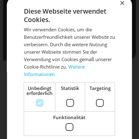
TERMIN ANFRAGEN
×
Diese Webseite verwendet
Cookies.
Termine sind erst nach schriftlicher Bestätigung verbindlich .
Wir verwenden Cookies, um die
Mit dem Absenden Ihrer Anfrage, akzeptieren Sie
Benutzerfreundlichkeit unserer Website zu
DIE SONNE LACHT, DEIN
automatisch unsere
AGB
und
Datenschutzbestimmungen
.
X
verbessern. Durch die weitere Nutzung
unserer Webseite stimmen Sie der
RAD ERWACHT
Verwendung von Cookies gemäß unserer
Cookie-Richtlinie zu.
Weitere
Informationen
Mach dein Bike frühlingsfit - gönn
ihm den Service, den es verdient!
Unbedingt
Statistik
Targeting
erforderlich
UNSERE FAHRRAD - MARKEN
Dein Bike braucht Service, Wartung
oder ein Update?
Buche dir jetzt deinen Termin.
Funktionalität