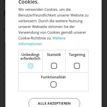
Cookies.
SPD MTB - Pedal XTR PD-M 9120
Wir verwenden Cookies, um die
Produkteigenschaften:
Benutzerfreundlichkeit unserer Website zu
DIE SONNE LACHT, DEIN
X
verbessern. Durch die weitere Nutzung
- Achse aus Chrom-Molybdän mit Sechskant-
unserer Webseite stimmen Sie der
RAD ERWACHT
Befestigung
Verwendung von Cookies gemäß unserer
- Gedichtete Kompaktachseneinheit
Cookie-Richtlinie zu.
Weitere
Informationen
- Leichter und schneller Einstieg
Mach dein Bike frühlingsfit - gönn
ihm den Service, den es verdient!
- Einstellbare Ein- und Ausstiegshärte
Unbedingt
Statistik
Targeting
erforderlich
- Inklusive Schuhplatten, ohne Reflektoren
Dein Bike braucht Service, Wartung
oder ein Update?
- Einsatzbereich: Off-Road
Buche dir jetzt deinen Termin.
- Zweiseitig
Funktionalität
- Silber/schwarz
- Mit Cleats
ALLE AKZEPTIEREN
Paul Lange & CO.