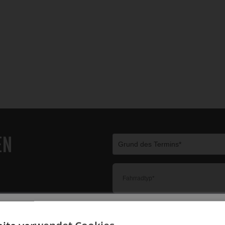
EN
3120101