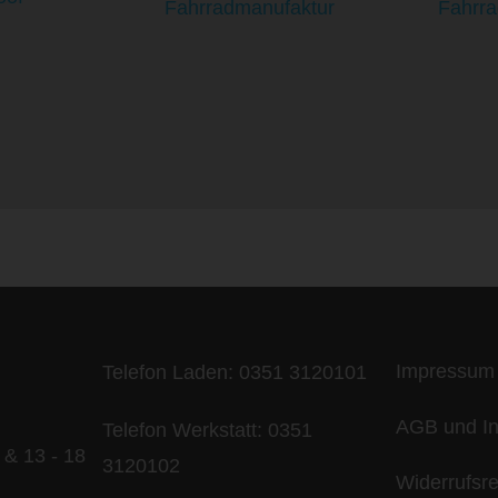
ife is too short - to ride shit bik
Impressum
Telefon Laden:
0351 3120101
AGB und In
Telefon Werkstatt:
0351
 & 13 - 18
3120102
Widerrufsr