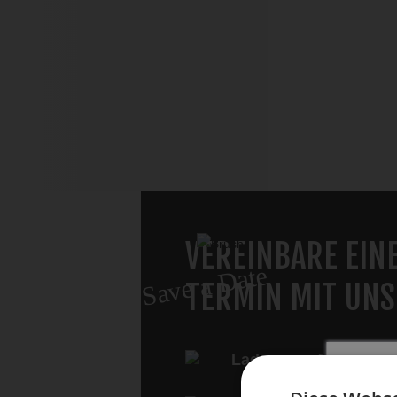
VEREINBARE EIN
Save a Date
TERMIN MIT UNS
Laden anrufen:
0351 