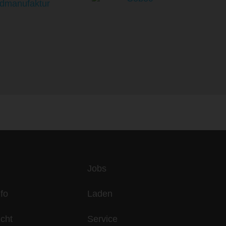
es
Jobs
fo
Laden
echt
Service