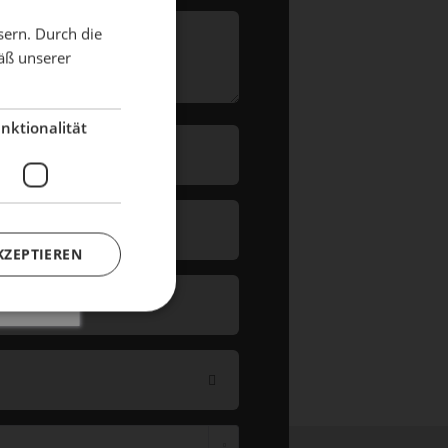
X
sern. Durch die
äß unserer
dient!
nktionalität
KZEPTIEREN