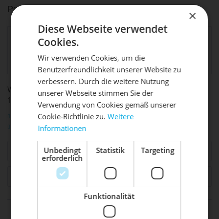
Performance als auch im neuen Design.
×
Diese Webseite verwendet
SRAM, LLC,
Cookies.
allg.
Romstraße 1, 97424
Produktsicherheit:
Schweinfurt,
Wir verwenden Cookies, um die
www.sram.com
Benutzerfreundlichkeit unserer Website zu
DIE SONNE LACHT, DEIN
X
verbessern. Durch die weitere Nutzung
WEITERFÜHRENDE LINKS ZU "KASSETTE XG-1299 12F
unserer Webseite stimmen Sie der
RAD ERWACHT
10-50T RAINBOW"
Verwendung von Cookies gemäß unserer
Fragen zum Artikel?
Cookie-Richtlinie zu.
Weitere
Weitere Artikel von Sram
Informationen
Mach dein Bike frühlingsfit - gönn
ihm den Service, den es verdient!
Unbedingt
Statistik
Targeting
Ähnliche Artikel
erforderlich
Dein Bike braucht Service, Wartung
Kunden haben sich ebenfalls angesehen
oder ein Update?
Buche dir jetzt deinen Termin.
Funktionalität
life is too short - to ride shit