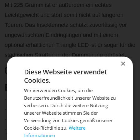
Mit 225 Gramm ist er außerdem ein echtes
Leichtgewicht und stört somit nicht auf längeren
Touren. Das Insektennetz schützt zuverlässig vor
ungewünschten Eindringlingen und mit einem
optional erhältlichen Triangle LED ist er sogar für die
städtischen Straßen in der Dämmerung gerüstet.
×
Gemacht für:
Diese Webseite verwendet
Allrounder
Cookies.
Besonderheiten:
Wir verwenden Cookies, um die
Benutzerfreundlichkeit unserer Website zu
- Inmould-Konstruktion
DIE SONNE LACHT, DEIN
X
verbessern. Durch die weitere Nutzung
- 3D-IAS-Größenverstellsystem
unserer Webseite stimmen Sie der
RAD ERWACHT
- 24 Belüftungsöffnungen
Verwendung von Cookies gemäß unserer
Cookie-Richtlinie zu.
Weitere
- optionales Plug-In LED
Informationen
Mach dein Bike frühlingsfit - gönn