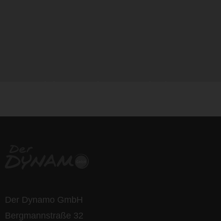
life is too short - to ride shit
bikes
Der Dynamo GmbH
Bergmannstraße 32