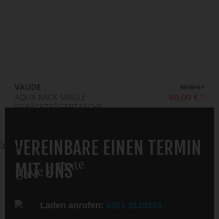
VAUDE
80,00 € *
AQUA BACK SINGLE -
60,00 € *
GEPÄCKTRÄGERTASCHE
VEREINBARE EINEN TERMIN
Save a Date
MIT UNS
Laden anrufen:
0351 3120101