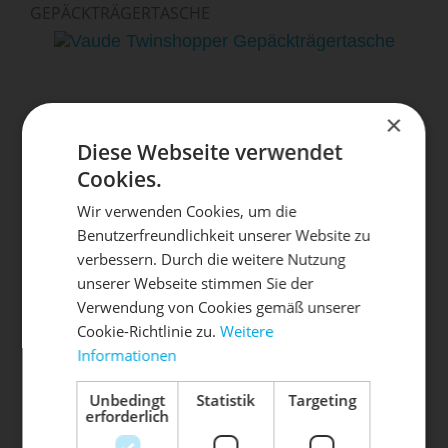
GEPÄCKTRÄGERTASCHE
×
Diese Webseite verwendet
Cookies.
Wir verwenden Cookies, um die
Benutzerfreundlichkeit unserer Website zu
DIE SONNE LACHT, DEIN
X
verbessern. Durch die weitere Nutzung
VAUDE
ab 89,00 € *
unserer Webseite stimmen Sie der
RAD ERWACHT
TWINSHOPPER
Verwendung von Cookies gemäß unserer
GEPÄCKTRÄGERTASCHE
Cookie-Richtlinie zu.
Weitere
Informationen
Mach dein Bike frühlingsfit - gönn
ihm den Service, den es verdient!
Unbedingt
Statistik
Targeting
erforderlich
Dein Bike braucht Service, Wartung