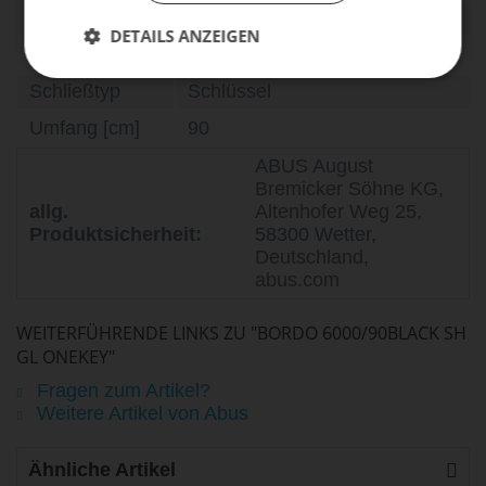
Halter
mit Halter
DETAILS ANZEIGEN
Gewicht [g]
1100
Schließtyp
Schlüssel
Umfang [cm]
90
ABUS August
Bremicker Söhne KG,
allg.
Altenhofer Weg 25,
Produktsicherheit:
58300 Wetter,
Deutschland,
abus.com
WEITERFÜHRENDE LINKS ZU "BORDO 6000/90BLACK SH
GL ONEKEY"
Fragen zum Artikel?
Weitere Artikel von Abus
Ähnliche Artikel