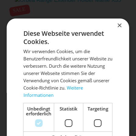
SALE
×
Diese Webseite verwendet
Cookies.
Wir verwenden Cookies, um die
Benutzerfreundlichkeit unserer Website zu
DIE SONNE LACHT, DEIN
X
verbessern. Durch die weitere Nutzung
ORBEA
unserer Webseite stimmen Sie der
RAD ERWACHT
40,00 € *
RANGE EXTENDER HOLDER MAHLE
25,00 € *
Verwendung von Cookies gemäß unserer
X35
Cookie-Richtlinie zu.
Weitere
Informationen
Mach dein Bike frühlingsfit - gönn
SALE
ihm den Service, den es verdient!
Unbedingt
Statistik
Targeting
erforderlich
Dein Bike braucht Service, Wartung
oder ein Update?
Buche dir jetzt deinen Termin.