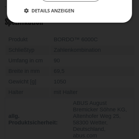
- Inkl. SH Halter
DETAILS ANZEIGEN
Spezifikation
Produkt
BORDO™ 6000C
Schließtyp
Zahlenkombination
Umfang in cm
90
Breite in mm
69,5
Gewicht [g]
1050
Halter
mit Halter
ABUS August
Bremicker Söhne KG,
allg.
Altenhofer Weg 25,
Produktsicherheit:
58300 Wetter,
Deutschland,
abus.com