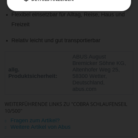
Flexibel einsetzbar für Alltag, Reise, Haus und
Freizeit
Relativ leicht und gut transportierbar
ABUS August
Bremicker Söhne KG,
allg.
Altenhofer Weg 25,
Produktsicherheit:
58300 Wetter,
Deutschland,
abus.com
WEITERFÜHRENDE LINKS ZU "COBRA SCHLAUFENSEIL
10/500"
Fragen zum Artikel?
Weitere Artikel von Abus