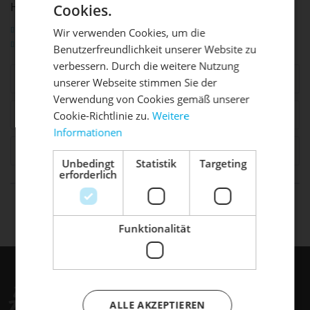
HORIZONTAL RAHMENAKKU"
Cookies.
Fragen zum Artikel?
Wir verwenden Cookies, um die
Weitere Artikel von Bosch
Benutzerfreundlichkeit unserer Website zu
DIE SONNE LACHT, DEIN
X
verbessern. Durch die weitere Nutzung
Ähnliche Artikel
unserer Webseite stimmen Sie der
RAD ERWACHT
Verwendung von Cookies gemäß unserer
Zubehör
5
Cookie-Richtlinie zu.
Weitere
Informationen
Mach dein Bike frühlingsfit - gönn
Kunden haben sich ebenfalls angesehen
ihm den Service, den es verdient!
Unbedingt
Statistik
Targeting
erforderlich
Dein Bike braucht Service, Wartung
life is too short - to ride shit
oder ein Update?
Buche dir jetzt deinen Termin.
bikes
Funktionalität
ALLE AKZEPTIEREN