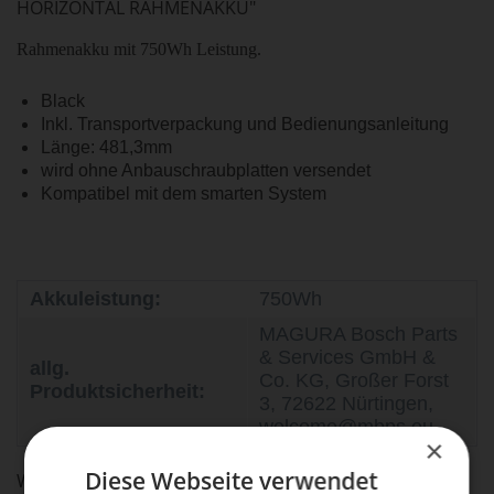
HORIZONTAL RAHMENAKKU"
Rahmenakku mit 750Wh Leistung.
Black
Inkl. Transportverpackung und Bedienungsanleitung
Länge: 481,3mm
wird ohne Anbauschraubplatten versendet
Kompatibel mit dem smarten System
Akkuleistung:
750Wh
MAGURA Bosch Parts
& Services GmbH &
allg.
Co. KG, Großer Forst
Produktsicherheit:
3, 72622 Nürtingen,
welcome@mbps.eu
×
Diese Webseite verwendet
WEITERFÜHRENDE LINKS ZU "POWERTUBE 750W