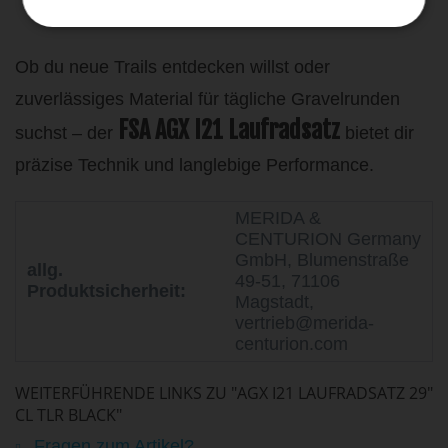
Speichenschutz
Ob du neue Trails entdecken willst oder
zuverlässiges Material für tägliche Gravelrunden
FSA AGX I21 Laufradsatz
suchst – der
bietet dir
präzise Technik und langlebige Performance.
MERIDA &
CENTURION Germany
GmbH, Blumenstraße
allg.
49-51, 71106
Produktsicherheit:
Magstadt,
vertrieb@merida-
centurion.com
WEITERFÜHRENDE LINKS ZU "AGX I21 LAUFRADSATZ 29"
CL TLR BLACK"
Fragen zum Artikel?