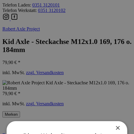
Telefon Laden:
0351 3120101
Telefon Werkstatt:
0351 3120102
Robert Axle Project
Kid Axle - Steckachse M12x1.0 169, 176 o.
184mm
79,90 € *
inkl. MwSt.
zzgl. Versandkosten
79,90 € *
inkl. MwSt.
zzgl. Versandkosten
Merken
Artikel-Nr.:
60351021
×