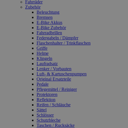
Fahrräder
Zubehör
Beleuchtung
Bremsen
E-Bike Akkus
E-Bike Zubehör
Fahrradbrillen
Federgabeln / Dämpfer
Flaschenhalter / Trinkflaschen
Griffe
Helme
Klingeln
Laufradsatz
Lenker / Vorbauten
Luft- & Kartuschenpumpen
Original Ersatzteile
Pedale
Pflegemittel / Reiniger
Protektoren
Reflektion
Reifen / Schläuche
Sättel
Schlösser
Schutzbleche
Taschen / Rucksäcke