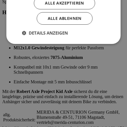
Spezialwerkzeug ist nicht erforderlich.
ALLE AKZEPTIEREN
Highlights
ALLE ABLEHNEN
Passend für Kinderanhänger von Burley, Chariot, Thule,
Croozer u.v.m.
DETAILS ANZEIGEN
Verfügbar in
169 mm, 176 mm oder 184 mm Länge
M12x1.0 Gewindesteigung
für perfekte Passform
Robustes, eloxiertes
7075-Aluminium
Kompatibel mit 10x1 mm Gewinde oder 9 mm
Schnellspannern
Einfache Montage mit 5 mm Inbusschlüssel
Mit der
Robert Axle Project Kid Axle
sicherst du dir eine
langlebige, präzise und einfach zu installierende Lösung, um deinen
Anhänger sicher und zuverlässig mit deinem Bike zu verbinden.
MERIDA & CENTURION Germany GmbH,
allg.
Blumenstraße 49-51, 71106 Magstadt,
Produktsicherheit:
vertrieb@merida-centurion.com