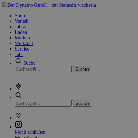
Shop
Verleih
Jobrad
Laden
Marken
Werkstatt
Service
Jobs
Suche
Suchen
Suchen
Menü schließen
Mein Konto