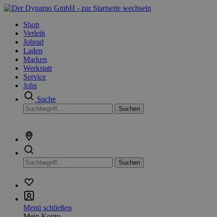
Shop
Verleih
Jobrad
Laden
Marken
Werkstatt
Service
Jobs
Suche
Suchen
Suchen
Menü schließen
Mein Konto