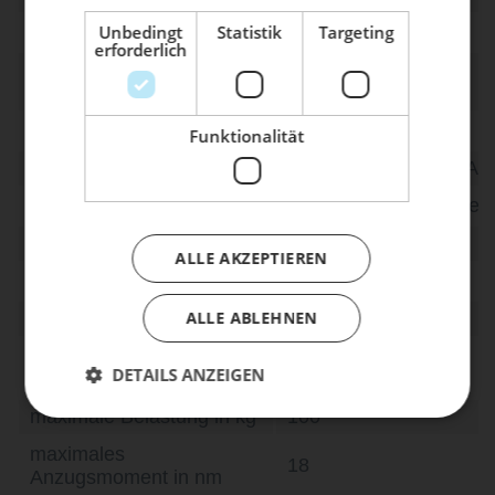
ihm den Service, den es verdient!
Unbedingt
Statistik
Targeting
active Technologie
Ja - Sport
erforderlich
Dein Bike braucht Service, Wartung
Breite in cm (effektiv
14 / 15 / 16
oder ein Update?
nutzbare Sitzfläche)
Buche dir jetzt deinen Termin.
Länge in mm
ca. 275
Funktionalität
Material Streben
S-Tube (Light Metal All
Material Sattelschale
Glass Fibre Reinforce
Material Polster
Superlight Foam
ALLE AKZEPTIEREN
Material Bezug
Microfibre
ALLE ABLEHNEN
Härte in SQ-Shore
60
Entlastung im
63
DETAILS ANZEIGEN
Dammbereich in %
maximale Belastung in kg
100
maximales
18
Anzugsmoment in nm