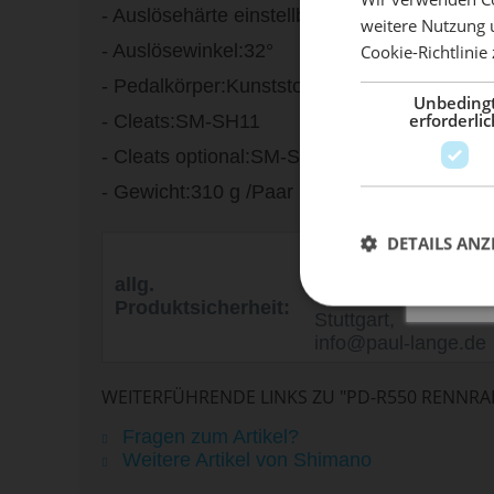
- Auslösehärte einstellbar:Ja
weitere Nutzung 
- Auslösewinkel:32°
Cookie-Richtlinie
Mach 
- Pedalkörper:Kunststoff
Unbeding
erforderlic
- Cleats:SM-SH11
- Cleats optional:SM-SH10/SM-SH12
- Gewicht:310 g /Paar
DETAILS ANZ
Paul Lange & CO.
OHG, Hofener
allg.
Straße 114, 70372
Produktsicherheit:
Stuttgart,
info@paul-lange.de
WEITERFÜHRENDE LINKS ZU "PD-R550 RENNR
Fragen zum Artikel?
Weitere Artikel von Shimano