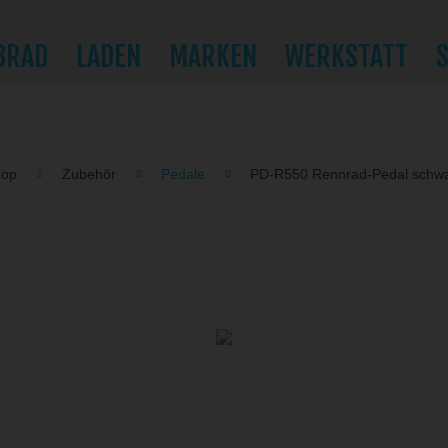
BRAD
LADEN
MARKEN
WERKSTATT
hop
Zubehör
Pedale
PD-R550 Rennrad-Pedal schw