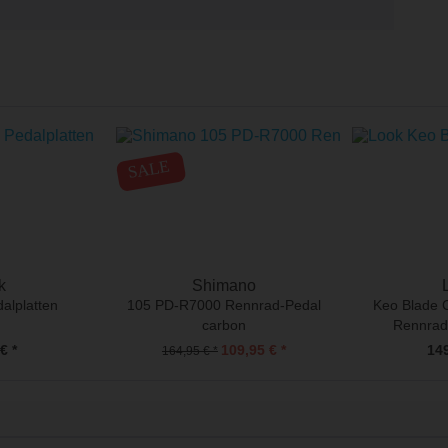
SALE
k
Shimano
alplatten
105 PD-R7000 Rennrad-Pedal
Keo Blade 
carbon
Rennrad
€ *
109,95 € *
149
164,95 € *