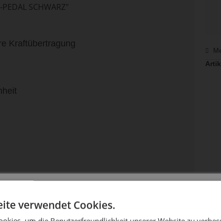
-PEDAL SCHWARZ"
ere Kraftübertragung
Me
Artik
nheit
DIE SONNE LACHT, DEIN RAD ERWACHT
ite verwendet Cookies.
okies, um die Benutzerfreundlichkeit unserer Website zu verbes