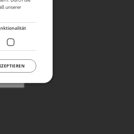
äß unserer
dient!
nktionalität
KZEPTIEREN