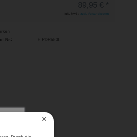
89,95 € *
inkl. MwSt.
zzgl. Versandkosten
rken
el-Nr.:
E-PDR550L
×
X
sern. Durch die