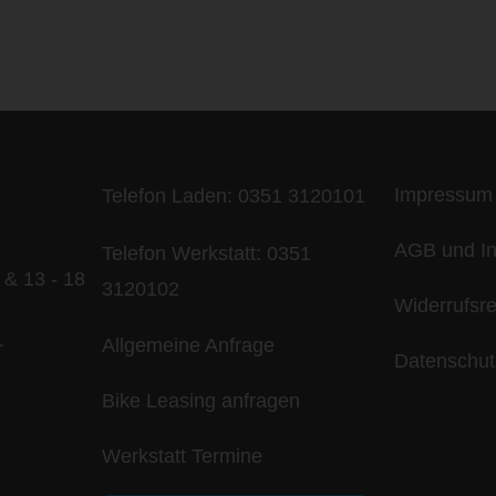
ife is too short - to ride shit bik
Impressum
Telefon Laden:
0351 3120101
AGB und In
Telefon Werkstatt:
0351
 & 13 - 18
3120102
Widerrufsr
Allgemeine Anfrage
r
Datenschut
Bike Leasing anfragen
Werkstatt Termine