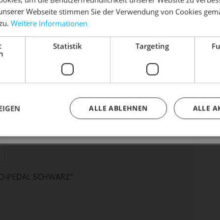
unserer Webseite stimmen Sie der Verwendung von Cookies gem
 zu.
Weitere Informationen
dein Bike frühlingsfit - gönn ihm den Service, den es ver
t
Statistik
Targeting
Fu
Dein Bike braucht Service, Wartung oder ein Update?
h
Buche dir jetzt deinen Termin.
EIGEN
ALLE ABLEHNEN
ALLE A
AD-PEDAL SCHWARZ"