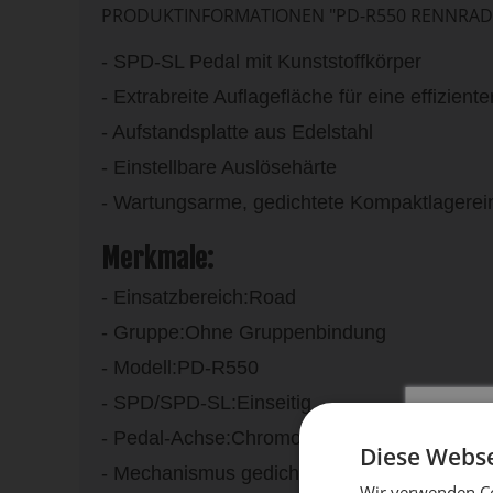
PRODUKTINFORMATIONEN "PD-R550 RENNRAD
- SPD-SL Pedal mit Kunststoffkörper
- Extrabreite Auflagefläche für eine effizient
- Aufstandsplatte aus Edelstahl
- Einstellbare Auslösehärte
- Wartungsarme, gedichtete Kompaktlagerei
Merkmale:
- Einsatzbereich:Road
- Gruppe:Ohne Gruppenbindung
- Modell:PD-R550
- SPD/SPD-SL:Einseitig
- Pedal-Achse:Chromoly Stahl
Diese Webse
- Mechanismus gedichtet:Ja
Wir verwenden Co