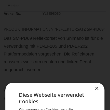
Merken
Artikel-Nr.:
YL8S98050
PRODUKTINFORMATIONEN "REFLEKTORSATZ SM-PD69"
Das SM-PD69 Reflektorset von Shimano ist für die
Verwendung mit PD-EF205 und PD-EF202
Plattformpedalen vorgesehen. Die Reflektoren
müssen jeweils am rechten und linken Pedal
angebracht werden.
×
Kompatibilität - Shimano SM-PD69 für PD-EF205 &
Diese Webseite verwendet
PD-EF202
Cookies.
Wir verwenden Cookies, um die