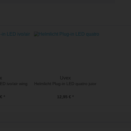
x
Uvex
LED ivo/air wing
Helmlicht Plug-in LED quatro juior
€ *
12,95 € *