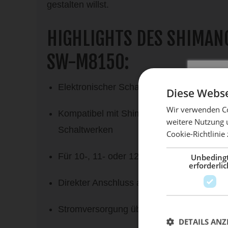
gestalten willst.
HIGHLIGHTS DES SHIMANO
SW-M8150:
Elektronischer Schalthebel speziell für E-
Diese Webse
Wir verwenden Co
Kompatibel mit Shimano Deore XT Di2 
weitere Nutzung 
Schaltwerken
Cookie-Richtlinie
Mach 
Für 10-, 11- oder 12-fach Systeme
Unbeding
erforderlic
Direkter Anschluss an den Motor per Di
Stromversorgung über den E-Bike-Akku –
DETAILS ANZ