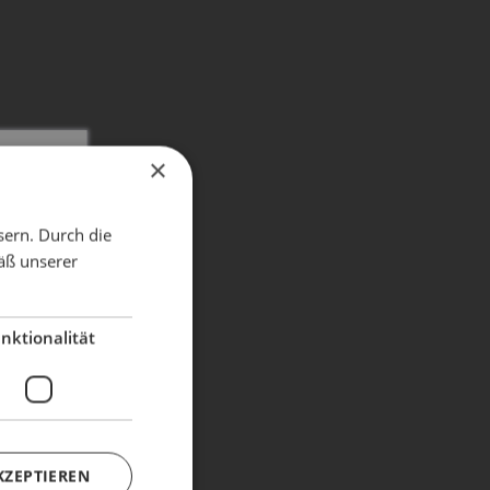
×
X
sern. Durch die
äß unserer
dient!
nktionalität
KZEPTIEREN