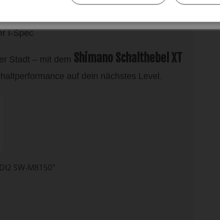
halten
r I-Spec
Shimano Schalthebel XT
der Stadt – mit dem
chaltperformance auf dein nächstes Level.
DI2 SW-M8150"