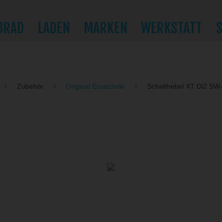
BRAD
LADEN
MARKEN
WERKSTATT
Zubehör
Original Ersatzteile
Schalthebel XT Di2 S