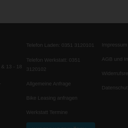
ife is too short - to ride shit bik
Impressum
Telefon Laden:
0351 3120101
AGB und In
Telefon Werkstatt:
0351
 & 13 - 18
3120102
Widerrufsr
Allgemeine Anfrage
r
Datenschut
Bike Leasing anfragen
Werkstatt Termine