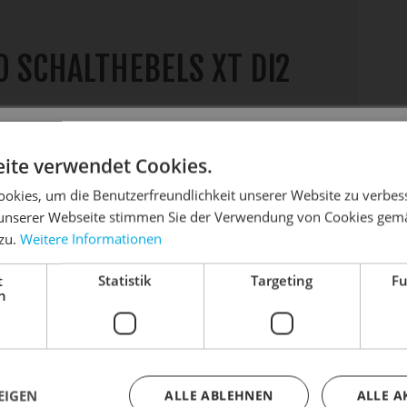
 SCHALTHEBELS XT DI2
Bikes
DIE SONNE LACHT, DEIN RAD ERWACHT
ite verwendet Cookies.
okies, um die Benutzerfreundlichkeit unserer Website zu verbes
RD-M8150 und Cues RD-U6070 Di2
unserer Webseite stimmen Sie der Verwendung von Cookies gem
 zu.
Weitere Informationen
dein Bike frühlingsfit - gönn ihm den Service, den es ver
t
Statistik
Targeting
Fu
Dein Bike braucht Service, Wartung oder ein Update?
h
Buche dir jetzt deinen Termin.
2 EW-SD300 Kabel
 kein separates Aufladen notwendig
EIGEN
ALLE ABLEHNEN
ALLE A