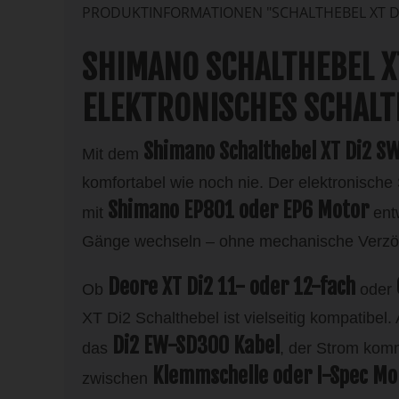
PRODUKTINFORMATIONEN "SCHALTHEBEL XT D
SHIMANO SCHALTHEBEL X
ELEKTRONISCHES SCHALT
Shimano Schalthebel XT Di2 
Mit dem
komfortabel wie noch nie. Der elektronische S
Shimano EP801 oder EP6 Motor
mit
entw
Gänge wechseln – ohne mechanische Verzöge
Deore XT Di2 11- oder 12-fach
Ob
oder
XT Di2 Schalthebel ist vielseitig kompatibel
Di2 EW-SD300 Kabel
das
, der Strom kom
Klemmschelle oder I-Spec M
zwischen