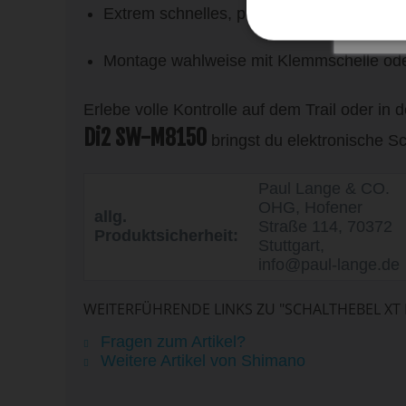
Extrem schnelles, präzises und leises Sc
Montage wahlweise mit Klemmschelle ode
Erlebe volle Kontrolle auf dem Trail oder in 
Di2 SW-M8150
bringst du elektronische S
Paul Lange & CO.
OHG, Hofener
allg.
Straße 114, 70372
Produktsicherheit:
Stuttgart,
info@paul-lange.de
WEITERFÜHRENDE LINKS ZU "SCHALTHEBEL XT 
Fragen zum Artikel?
Weitere Artikel von Shimano