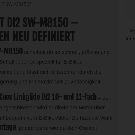
I2 SW-M8150"
T DI2 SW-M8150 –
Me
EN NEU DEFINIERT
Artik
SW-M8150
schaltest du so schnell, präzise und
chalthebel ist speziell für E-Bikes
ickelt und lässt dich blitzschnell durch die
rung und mit maximaler Zuverlässigkeit.
Cues Linkglide Di2 10- und 11-fach
– der
. Angeschlossen wird er direkt am Motor über
mt bequem vom E-Bike-Akku. Du hast die Wahl
ontage
, je nachdem, wie du dein Cockpit