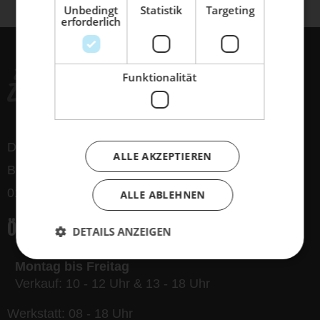
ihm den Service, den es verdient!
Unbedingt
Statistik
Targeting
erforderlich
Dein Bike braucht Service, Wartung
oder ein Update?
Buche dir jetzt deinen Termin.
Funktionalität
Der Dynamo GmbH
ALLE AKZEPTIEREN
Bergmannstraße 32
01309 Dresden
ALLE ABLEHNEN
Öffnungszeiten
DETAILS ANZEIGEN
Montag bis Freitag
Verkauf: 10 - 12 Uhr & 13 - 18 Uhr
Werkstatt: 08 - 18 Uhr