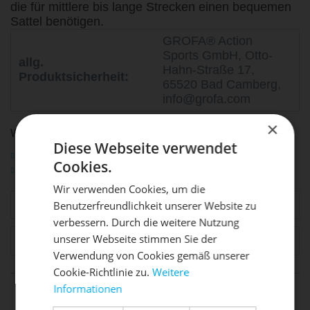
die für mittlere bis lange Strecken einen bequemen
Sattel benötigen.
GROFA® Action
Sports GmbH, Otto-
allg.
Hahn-Straße 17,
Produktsicherheit:
65520 Bad Camberg,
info@grofa.com
×
WEITERFÜHRENDE LINKS ZU "FLX LADY GEL"
Diese Webseite verwendet
Fragen zum Artikel?
Cookies.
Weitere Artikel von Sportourer
Wir verwenden Cookies, um die
Ähnliche Artikel
Benutzerfreundlichkeit unserer Website zu
DIE SONNE LACHT, DEIN
X
verbessern. Durch die weitere Nutzung
unserer Webseite stimmen Sie der
RAD ERWACHT
Kunden haben sich ebenfalls angesehen
Verwendung von Cookies gemäß unserer
Cookie-Richtlinie zu.
Weitere
Informationen
life is too short - to ride shit
Mach dein Bike frühlingsfit - gönn
bikes