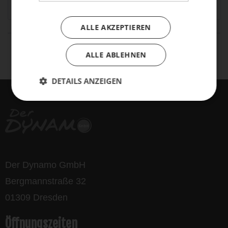
Zubehör
9
ALLE AKZEPTIEREN
life is too short - to ride shit
ALLE ABLEHNEN
bikes
DETAILS ANZEIGEN
Der Dynamo GmbH
Bergmannstraße 32
01309 Dresden
Öffnungszeiten