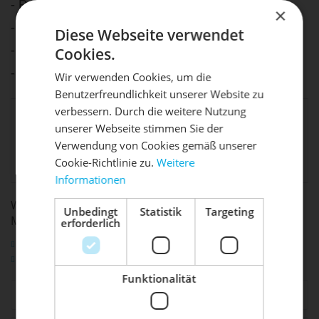
- Polycarbonatkörper, einteilig
×
- CroMo-Achse
Diese Webseite verwendet
- Gleitlagerung, Cartridgetype
Cookies.
- 20 Pins pro Pedal, austauschbar
Wir verwenden Cookies, um die
Benutzerfreundlichkeit unserer Website zu
DIE SONNE LACHT, DEIN
X
Engelbert Wiener Bike
verbessern. Durch die weitere Nutzung
Parts GmbH, Max-
unserer Webseite stimmen Sie der
RAD ERWACHT
allg.
Planck-Straße 8,
Verwendung von Cookies gemäß unserer
Produktsicherheit:
97526 Sennfeld,
Cookie-Richtlinie zu.
Weitere
info@bike-parts.de
Informationen
Mach dein Bike frühlingsfit - gönn
ihm den Service, den es verdient!
WEITERFÜHRENDE LINKS ZU "PLATTFORM-PEDAL PD-
Unbedingt
Statistik
Targeting
M23 INDUSTRIEGELAGERT"
erforderlich
Dein Bike braucht Service, Wartung
Fragen zum Artikel?
oder ein Update?
Weitere Artikel von XLC
Buche dir jetzt deinen Termin.
Funktionalität
Ähnliche Artikel