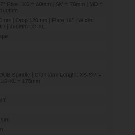
 7° Rise | XS = 60mm | SM = 70mm | MD =
= 100mm
0mm | Drop 120mm | Flare 18° | Width:
D | 460mm LG-XL
ape
 DUB Spindle | Crankarm Length: XS-SM =
 LG-XL = 175mm
44T
12mm
mm