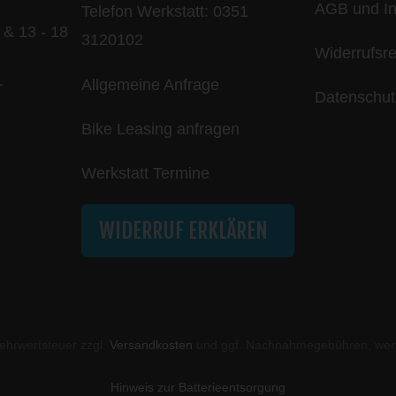
AGB und In
Telefon Werkstatt:
0351
 & 13 - 18
3120102
Widerrufsr
Allgemeine Anfrage
r
Datenschut
Bike Leasing anfragen
Werkstatt Termine
WIDERRUF ERKLÄREN
 Mehrwertsteuer zzgl.
Versandkosten
und ggf. Nachnahmegebühren, wenn
Hinweis zur Batterieentsorgung