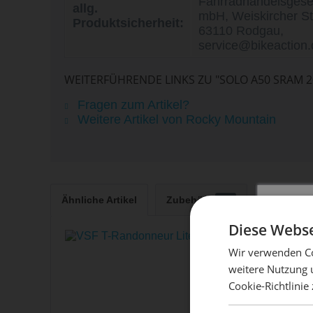
Fahrradhandelsgesel
allg.
mbH, Weiskircher St
Produktsicherheit:
63110 Rodgau,
service@bikeaction.
WEITERFÜHRENDE LINKS ZU "SOLO A50 SRAM 2
Fragen zum Artikel?
Weitere Artikel von Rocky Mountain
Ähnliche Artikel
Zubehör
27
Kunden h
Diese Webse
Wir verwenden Co
weitere Nutzung 
Cookie-Richtlinie
Mach 