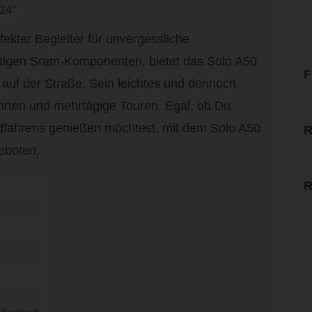
24"
ekter Begleiter für unvergessliche
rtigen Sram-Komponenten, bietet das Solo A50
F
auf der Straße. Sein leichtes und dennoch
hrten und mehrtägige Touren. Egal, ob Du
adfahrens genießen möchtest, mit dem Solo A50
R
geboten.
R
S