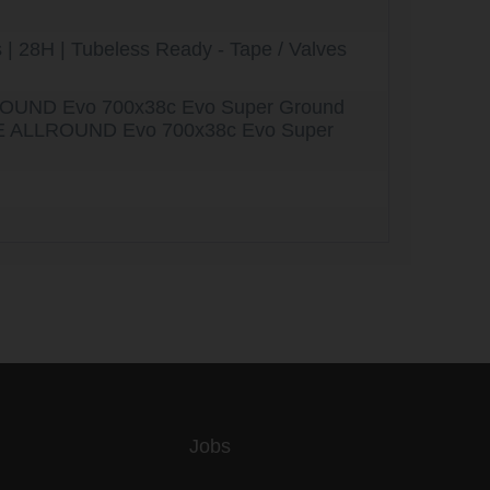
| 28H | Tubeless Ready - Tape / Valves
OUND Evo 700x38c Evo Super Ground
NE ALLROUND Evo 700x38c Evo Super
es
Jobs