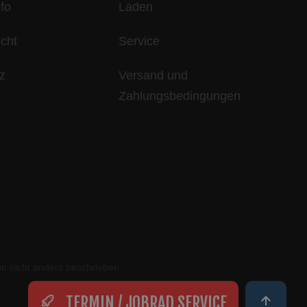
fo
Laden
echt
Service
z
Versand und
Zahlungsbedingungen
 nicht anders beschrieben
TERMIN / JOBRAD SERVICE