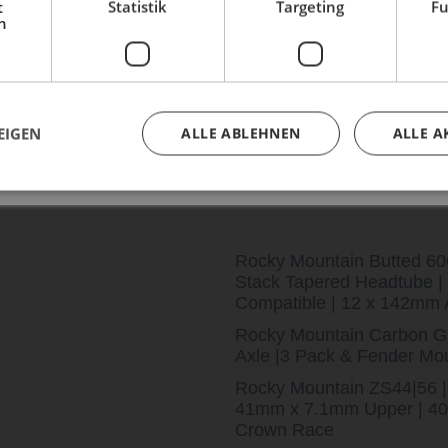
t
Statistik
Targeting
Fu
Dein Bike braucht Service, Wartung oder ein Update?
h
Buche dir jetzt deinen Termin.
ea
Orbea
O
 - 2024
Terra M21e TEAM 1X - 2024
Terra M31e
0 € *
5.999,00 € *
3.99
EIGEN
ALLE ABLEHNEN
ALLE A
Rocky Mountain Butted 60
Stack Tapered Headtube | 
Compatible | 12 x 142mm A
Rocky Mountain Carbon Gr
Axle |3 Pack & Fender Mo
Rocky Mountain ZS44|56 |
41mm x 7.1mm Upper | 40
Crown Race