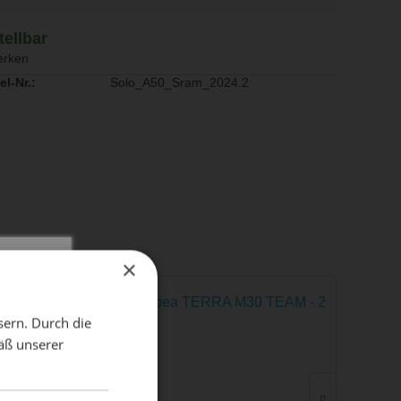
tellbar
rken
el-Nr.:
Solo_A50_Sram_2024.2
×
X
sern. Durch die
äß unserer
dient!