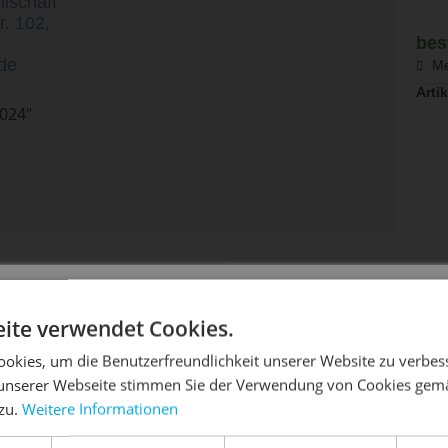
lschaft
r. 102,
bes
de
Me
Artik
024"
aben sich ebenfalls angesehen
DIE SONNE LACHT, DEIN RAD ERWACHT
ite verwendet Cookies.
okies, um die Benutzerfreundlichkeit unserer Website zu verbes
unserer Webseite stimmen Sie der Verwendung von Cookies gem
 zu.
Weitere Informationen
dein Bike frühlingsfit - gönn ihm den Service, den es ver