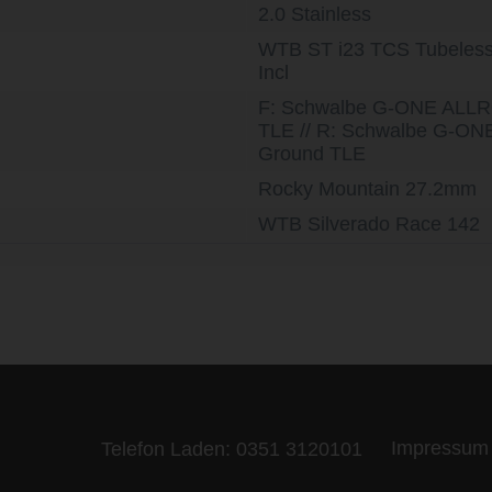
2.0 Stainless
WTB ST i23 TCS Tubeless 
Incl
F: Schwalbe G-ONE ALLR
TLE // R: Schwalbe G-O
Ground TLE
Rocky Mountain 27.2mm
WTB Silverado Race 142
ife is too short - to ride shit bik
Impressum
Telefon Laden:
0351 3120101