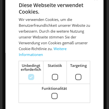
Diese Webseite verwendet
Samstag 10 - 13 Uhr
Cookies.
Wir verwenden Cookies, um die
Benutzerfreundlichkeit unserer Website zu
DIE SONNE LACHT, DEIN
X
verbessern. Durch die weitere Nutzung
unserer Webseite stimmen Sie der
RAD ERWACHT
Verwendung von Cookies gemäß unserer
Cookie-Richtlinie zu.
Weitere
Informationen
Mach dein Bike frühlingsfit - gönn
ihm den Service, den es verdient!
Unbedingt
Statistik
Targeting
erforderlich
Dein Bike braucht Service, Wartung
oder ein Update?
Buche dir jetzt deinen Termin.
Funktionalität