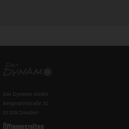
life is too short - to ride shit
bikes
Der Dynamo GmbH
Bergmannstraße 32
01309 Dresden
Öffnungszeiten