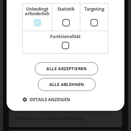
ihm den Service, den es verdient!
Unbedingt
Statistik
Targeting
erforderlich
Dein Bike braucht Service, Wartung
oder ein Update?
Buche dir jetzt deinen Termin.
Funktionalität
ALLE AKZEPTIEREN
ALLE ABLEHNEN
DETAILS ANZEIGEN