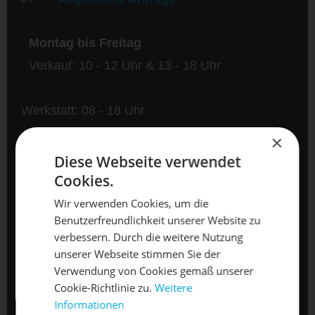
Montag bis Freitag
Verkauf: 10 - 12 Uhr & 13 - 18 Uhr
Werkstatt: 08 - 18 Uhr
×
Samstag 10 - 13 Uhr
Diese Webseite verwendet
Cookies.
Wir verwenden Cookies, um die
Benutzerfreundlichkeit unserer Website zu
DIE SONNE LACHT, DEIN
X
verbessern. Durch die weitere Nutzung
unserer Webseite stimmen Sie der
RAD ERWACHT
Verwendung von Cookies gemäß unserer
Cookie-Richtlinie zu.
Weitere
Informationen
Mach dein Bike frühlingsfit - gönn