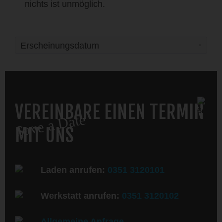
nichts ist unmöglich.
VEREINBARE EINEN TERMIN
Save a Date
MIT UNS
Laden anrufen:
0351 3120101
Werkstatt anrufen:
0351 3120102
Allgemeine Anfrage