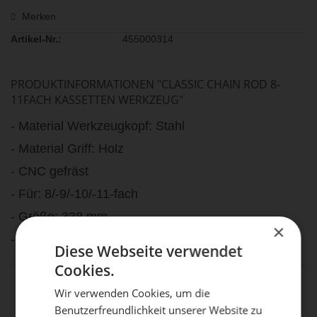
Merken
Artikel-Nr.:
455000314
PRODUKTINFORMATIONEN "CLASSIC CHAIN ROD 8-
11FACH KASSETTEN WERKZEUG"
- Material Werkzeugkopf: Stahl
- Material Griff: Holz
- CNC gefräst
- Für: 8/-9/-10/-11-fach
- Größe: 338 mm
×
- Farbe: nickel/holz
Diese Webseite verwendet
Cookies.
Sport Import GmbH,
allg.
Industriestr. 39, 26188
Wir verwenden Cookies, um die
Produktsicherheit:
Edewecht,
Benutzerfreundlichkeit unserer Website zu