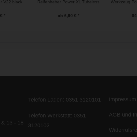
er V22 black
Reifenheber Power XL Tubeless
Werkzeug Poc
€ *
ab 6,90 € *
64
ife is too short - to ride shit bik
Impressum
Telefon Laden:
0351 3120101
AGB und In
Telefon Werkstatt:
0351
 & 13 - 18
3120102
Widerrufsr