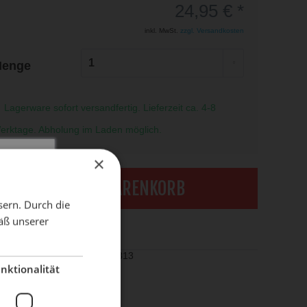
24,95 € *
inkl. MwSt.
zzgl. Versandkosten
enge
Lagerware sofort versandfertig. Lieferzeit ca. 4-8
erktage. Abholung im Laden möglich.
×
X
IN DEN WARENKORB
sern. Durch die
äß unserer
dient!
rken
el-Nr.:
455000313
nktionalität