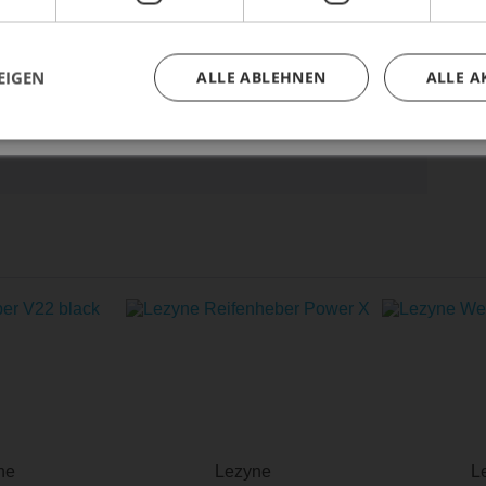
 MIT FLASCHENHALTER"
EIGEN
ALLE ABLEHNEN
ALLE A
ne
Lezyne
L