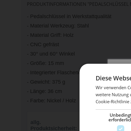
PRODUKTINFORMATIONEN "PEDALSCHLÜSSEL 
- Pedalschlüssel in Werkstattqualität
- Material Werkzeug: Stahl
- Material Griff: Holz
- CNC gefräst
- 30° und 60° Winkel
- Größe: 15 mm
- Integrierter Flaschenöffner
Diese Webse
- Gewicht: 375 g
Wir verwenden Co
- Länge: 36 cm
weitere Nutzung 
- Farbe: Nickel / Holz
Cookie-Richtlinie
Mach 
Unbeding
Sport Import GmbH,
erforderlic
allg.
Industriestr. 39,
Produktsicherheit:
26188 Edewecht,