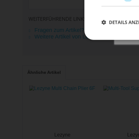
info@sportimport.de
WEITERFÜHRENDE LINKS ZU "PEDALSCHLÜSSEL
DETAILS ANZ
Fragen zum Artikel?
Weitere Artikel von Lezyne
Ähnliche Artikel
Lezyne
Lezy