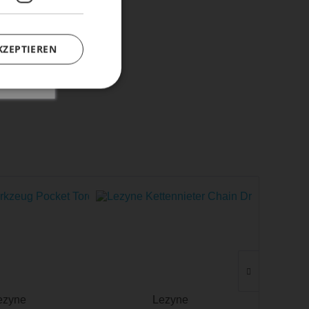
KZEPTIEREN
ezyne
Lezyne