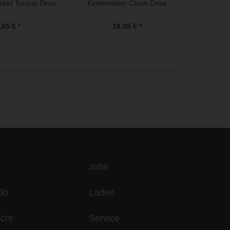
ket Torque Drive
Kettennieter Chain Drive
Spe
,95 € *
19,95 € *
es
Jobs
fo
Laden
echt
Service