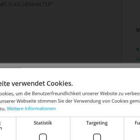
MIT FLASCHENHALTER"
M
W
DIE SONNE LACHT, DEIN RAD ERWACHT
ite verwendet Cookies.
okies, um die Benutzerfreundlichkeit unserer Website zu verbes
unserer Webseite stimmen Sie der Verwendung von Cookies gem
 zu.
Weitere Informationen
dein Bike frühlingsfit - gönn ihm den Service, den es ver
Me
Artik
t
Statistik
Targeting
Fu
Dein Bike braucht Service, Wartung oder ein Update?
h
Buche dir jetzt deinen Termin.