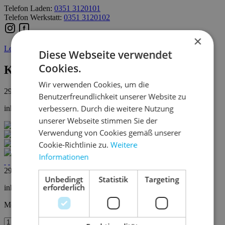
Telefon Laden:
0351 3120101
Telefon Werkstatt:
0351 3120102
×
Lezyne
Diese Webseite verwendet
Cookies.
KTV Pro 150+ STVZO
Wir verwenden Cookies, um die
29,95 € *
Benutzerfreundlichkeit unserer Website zu
verbessern. Durch die weitere Nutzung
inkl. MwSt.
zzgl. Versandkosten
unserer Webseite stimmen Sie der
Verwendung von Cookies gemäß unserer
Cookie-Richtlinie zu.
Weitere
Informationen
29,95 € *
Unbedingt
Statistik
Targeting
erforderlich
inkl. MwSt.
zzgl. Versandkosten
Menge