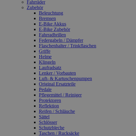
Fahrräder
Zubehör
Beleuchtung
Bremsen
E-Bike Akkus
E-Bike Zubehör
Fahrradbrillen
Federgabeln / Dämpfer
Flaschenhalter / Trinkflaschen
Griffe
Helme
Klingeln
Laufradsatz
Lenker / Vorbauten
Luft- & Kartuschenpumpen
Original Ersatzteile
Pedale
Pflegemittel / Reiniger
Protektoren
Reflektion
Reifen / Schläuche
Sättel
Schlösser
Schutzbleche
Taschen / Rucksäcke