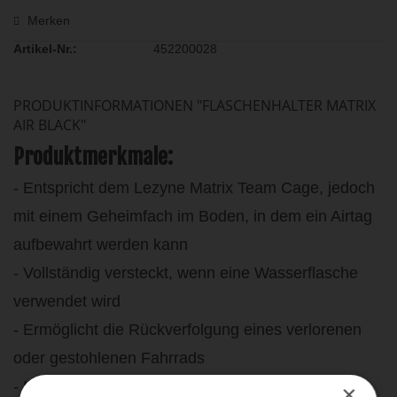
Merken
Artikel-Nr.:
452200028
PRODUKTINFORMATIONEN "FLASCHENHALTER MATRIX
AIR BLACK"
Produktmerkmale:
- Entspricht dem Lezyne Matrix Team Cage, jedoch
mit einem Geheimfach im Boden, in dem ein Airtag
aufbewahrt werden kann
- Vollständig versteckt, wenn eine Wasserflasche
verwendet wird
- Ermöglicht die Rückverfolgung eines verlorenen
oder gestohlenen Fahrrads
- Inklusive TR25 Schrauben und Werkzeug
×