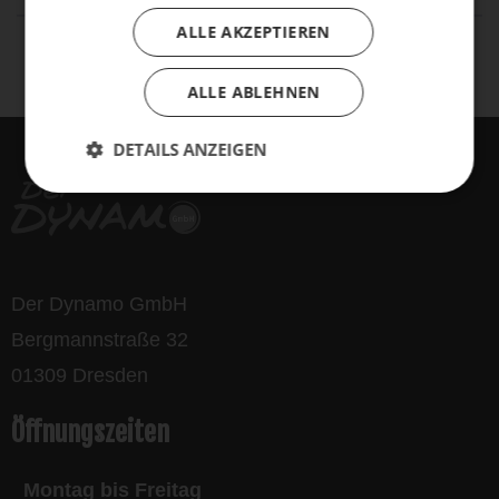
ALLE AKZEPTIEREN
life is too short - to ride shit
bikes
ALLE ABLEHNEN
DETAILS ANZEIGEN
Der Dynamo GmbH
Bergmannstraße 32
01309 Dresden
Öffnungszeiten
Montag bis Freitag