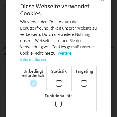
Diese Webseite verwendet
- Apple AirTag™ und iPhone nicht enthalten
Cookies.
Sport Import GmbH,
Wir verwenden Cookies, um die
allg.
Industriestr. 39, 26188
Benutzerfreundlichkeit unserer Website zu
DIE SONNE LACHT, DEIN
Produktsicherheit:
Edewecht,
X
verbessern. Durch die weitere Nutzung
info@sportimport.de
unserer Webseite stimmen Sie der
RAD ERWACHT
Verwendung von Cookies gemäß unserer
WEITERFÜHRENDE LINKS ZU "FLASCHENHALTER MATRIX
Cookie-Richtlinie zu.
Weitere
AIR BLACK"
Informationen
Mach dein Bike frühlingsfit - gönn
Fragen zum Artikel?
ihm den Service, den es verdient!
Weitere Artikel von Lezyne
Unbedingt
Statistik
Targeting
erforderlich
Dein Bike braucht Service, Wartung
Ähnliche Artikel
oder ein Update?
Buche dir jetzt deinen Termin.
Zubehör
7
Funktionalität
Kunden haben sich ebenfalls angesehen