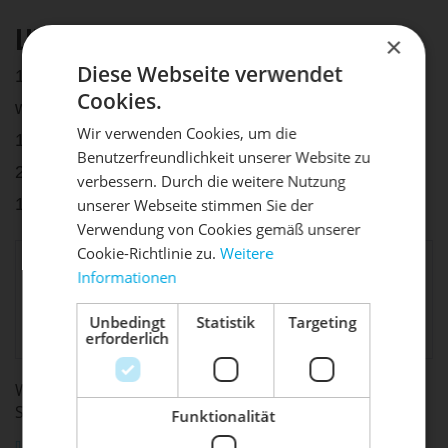
LIEFERUMFANG
×
Diese Webseite verwendet
1x SL Mono Schnellspanner (Lenkerdurchmesser
Cookies.
wählbar)
Wir verwenden Cookies, um die
1x Halterschraube
Benutzerfreundlichkeit unserer Website zu
DIE SONNE LACHT, DEIN
2x O-Ring "Soft"
X
verbessern. Durch die weitere Nutzung
1x Sechsrundschlüssel TX15
unserer Webseite stimmen Sie der
RAD ERWACHT
Verwendung von Cookies gemäß unserer
Cookie-Richtlinie zu.
Weitere
Lupine Lighting
Informationen
Systems GmbH, Im
Mach dein Bike frühlingsfit - gönn
allg.
Zwiesel 9, 92318
ihm den Service, den es verdient!
Produktsicherheit:
Neumark,
Unbedingt
Statistik
Targeting
erforderlich
info@lupine.de
Dein Bike braucht Service, Wartung
oder ein Update?
WEITERFÜHRENDE LINKS ZU "SL MONO
Buche dir jetzt deinen Termin.
SCHNELLSPANNER"
Funktionalität
Fragen zum Artikel?